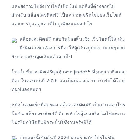
และยังรวมไปถึงเว็บไซต์เปิดใหม่ แต่สิ่งที่ต่างออกไป
สำหรับ สล็อตเครดิตฟรี เป็นความสุจริตใจของเว็บไซต์
และการดูแลลูกค้าที่ไม่ดูเพียงแค่ผลกำไร
สล็อตเครดิตฟรี กลับกันโดยสิ้นเชิง เว็บไซต์นี้ยิ่งเล่น
ยิ่งคิดว่าเขาต้องการที่จะให้ผู้เล่นอยู่กับเขานานๆมาก
ยิ่งกว่าจะรีบดูดเงินแล้วจากไป
โปรโมชั่นเครดิตฟรีสุดคุ้มจาก jinda55 ที่ถูกกล่าวถึงเยอะ
ที่สุดในตอนต้นปี 2026 และก็คุณเองก็สามารถรับได้โดย
ทันทีหลังสมัคร
หนึ่งในจุดแข็งที่สุดของ สล็อตเครดิตฟรี เป็นการออกโปร
โมชั่น สล็อตเครดิตฟรี ที่ตรงหัวใจผู้เล่นจริง ไม่ใช่แค่การ
โปรโมตให้ดูดีแม้กระนั้นใช้งานจริงมิได้
เว็บแห่งนี้เปิดต้นปี 2026 มาพร้อมกับโปรโมชั่น