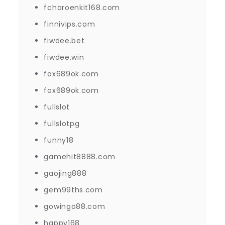
fcharoenkit168.com
finnivips.com
fiwdee.bet
fiwdee.win
fox689ok.com
fox689ok.com
fullslot
fullslotpg
funny18
gamehit8888.com
gaojing888
gem99ths.com
gowingo88.com
happy168