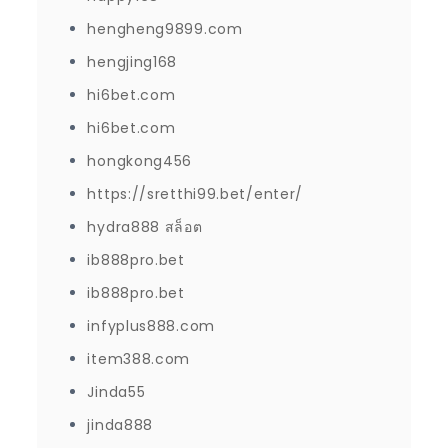
hengheng9899.com
hengjing168
hi6bet.com
hi6bet.com
hongkong456
https://sretthi99.bet/enter/
hydra888 สล็อต
ib888pro.bet
ib888pro.bet
infyplus888.com
item388.com
Jinda55
jinda888