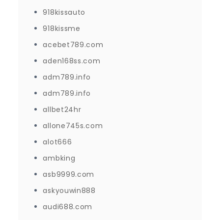
918kissauto
918kissme
acebet789.com
aden168ss.com
adm789.info
adm789.info
allbet24hr
allone745s.com
alot666
ambking
asb9999.com
askyouwin888
audi688.com