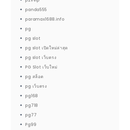
panda555
paramax1688.info
pg
pg slot
pg slot เปิดใหม่ล่าสุด
pg slot เว็บตรง
PG Slot เว็บใหม่
pg สล็อต
pg เว็บตรง
pg168
pg718
pg77
Pg99