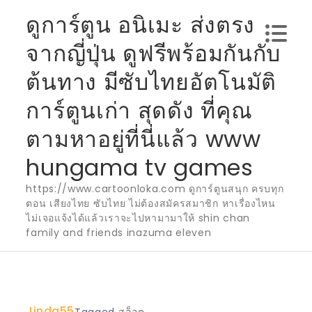
Skip
ดูการ์ตูน อนิเมะ ส่งตรง
to
จากญี่ปุ่น ดูฟรีพร้อมกันกับ
content
ต้นทาง มีซับไทยอัตโนมัติ
การ์ตูนเก่า สุดดัง ที่คุณ
ตามหาอยู่ที่นี่แล้ว www
hungama tv games
https://www.cartoonloka.com ดูการ์ตูนสนุก ครบทุก
ตอน เสียงไทย ซับไทย ไม่ต้องสมัครสมาชิก หาเรื่องไหน
ไม่เจอแจ้งได้แล้วเราจะไปหามามาให้ shin chan
family and friends inazuma eleven
Jinda55