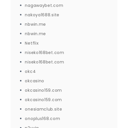
nagawaybet.com
nakoya1688.site
nbwin.me
nbwin.me
Netflix
niseko168bet.com
niseko168bet.com
okc4
okcasino
okcasino159.com
okcasino159.com
onesiamclub.site
onoplus168.com
p2vvip