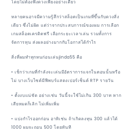
โดยไม่ต้องพึ่งดวงเพียงอย่างเดียว
หลายคนอาจมีความรู้สึกว่าสล็อตเป็นเกมที่ขึ้นกับดวงสิ่ง
เดียว ซึ่งไม่ผิด แต่ว่าจากประสบการณ์ของผม การเลือก
เกมสล็อตเครดิตฟรี เลือกระยะเวลาเล่น รวมทั้งการ
จัดการทุน ส่งผลอย่างมากกับโอกาสได้กำไร
สิ่งที่ผมทำทุกหนก่อนเล่นjinda55 คือ
• เช็กว่าเกมที่กำลังจะเล่นมีอัตราการแจกในตอนนั้นหรือ
ไม่ บางเว็บไซต์มีฟีพบร์แสดงเปอร์เซ็นต์ RTP รายวัน
• ตั้งงบแน่ชัด อย่างเช่น วันนี้จะใช้ไม่เกิน 300 บาท หาก
เสียหมดก็เลิก ไม่เพิ่มเพิ่ม
• แบ่งกำไรออกก่อน อาทิเช่น ถ้าเกิดลงทุน 300 แล้วได้
1000 ผมจะถอน 500 โดยทันที