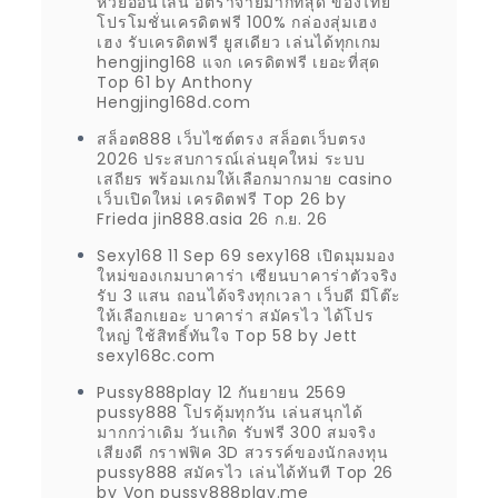
หวยออนไลน์ อัตราจ่ายมากที่สุด ของไทย
โปรโมชั่นเครดิตฟรี 100% กล่องสุ่มเฮง
เฮง รับเครดิตฟรี ยูสเดียว เล่นได้ทุกเกม
hengjing168 แจก เครดิตฟรี เยอะที่สุด
Top 61 by Anthony
Hengjing168d.com
สล็อต888 เว็บไซต์ตรง สล็อตเว็บตรง
2026 ประสบการณ์เล่นยุคใหม่ ระบบ
เสถียร พร้อมเกมให้เลือกมากมาย casino
เว็บเปิดใหม่ เครดิตฟรี Top 26 by
Frieda jin888.asia 26 ก.ย. 26
Sexy168 11 Sep 69 sexy168 เปิดมุมมอง
ใหม่ของเกมบาคาร่า เซียนบาคาร่าตัวจริง
รับ 3 แสน ถอนได้จริงทุกเวลา เว็บดี มีโต๊ะ
ให้เลือกเยอะ บาคาร่า สมัครไว ได้โปร
ใหญ่ ใช้สิทธิ์ทันใจ Top 58 by Jett
sexy168c.com
Pussy888play 12 กันยายน 2569
pussy888 โปรคุ้มทุกวัน เล่นสนุกได้
มากกว่าเดิม วันเกิด รับฟรี 300 สมจริง
เสียงดี กราฟฟิค 3D สวรรค์ของนักลงทุน
pussy888 สมัครไว เล่นได้ทันที Top 26
by Von pussy888play.me