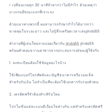
• เปลี่ยนเกมทุก 30 นาทีถ้าหากว่าไม่มีกำไร ด้วยเหตุว่า
บางเกมมีขณะแจกที่เจาะจง
ด้วยแนวทางพวกนี้ ผมสามารถรักษากำไรได้มากกว่า
ขาดทุนในระยะยาว และไม่รู้สึกเครียดเวลาเล่นjinda55
คำถามที่ผู้เล่นใหม่ถามบ่อยเกี่ยวกับ
jinda55
jinda55
พร้อมคำตอบขวานผ่าซากจากประสบการณ์ของผู้ใช้จริง
1. ลงทะเบียนต้องใช้ข้อมูลอะไรบ้าง
ใช้เพียงเบอร์โทรศัพท์และบัญชีธนาคารหรือวอลเล็ท
สำหรับรับเงิน ไม่จำเป็นที่จะต้องใช้เอกสารรับรองตัวตน
2. เครดิตฟรีจำต้องทำเทิร์นไหม
โปรโมชั่นแต่ละแบบมีเงื่อนไขต่างกัน แต่สำหรับเครดิตฟรี