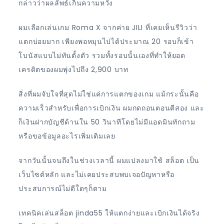
กล่าวว่าผลลัพธ์เกินความหวัง
ผมเลือกเล่นเกม Roma X จากค่าย JILI ที่เคยเห็นรีวิวว่า
แตกบ่อยมาก เพียงพอหมุนไปได้ประมาณ 20 รอบก็เข้า
โบนัสแบบไม่ทันตั้งตัว รวมทั้งรอบนั้นเองที่ทำให้ยอด
เครดิตของผมพุ่งไปถึง 2,900 บาท
สิ่งที่ผมจับใจที่สุดไม่ใช่แค่การแตกของเกม แม้กระนั้นคือ
ความเร็วสำหรับเพื่อการเบิกเงิน ผมกดถอนตอนตีสอง และ
ก็เงินฝากบัญชีด้านใน 50 วินาทีโดยไม่มีแอดมินทักถาม
หรือขอข้อมูลอะไรเพิ่มเติมเลย
จากวันนั้นจนถึงในช่วงเวลานี้ ผมแปลงมาใช้ สล็อต เป็น
เว็บไซต์หลัก และไม่เคยประสบพบเจอปัญหาหรือ
ประสบการณ์ไม่ดีใดๆก็ตาม
เทคนิคเล่นสล็อต jinda55 ให้แตกง่ายและเบิกเงินได้จริง