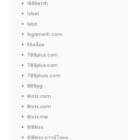
188betth
1xbet
1xbit
1xgameth.com
55สล็อต
789plus.com
789plus.com
789pluss.com
888pg
8lots.com
8lots.com
8lots.me
918kiss
918kiss ดาวน์โหลด