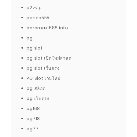
p2vvip
panda555
paramax1688.info
pg
pg slot
pg slot เปิดใหม่ล่าสุด
pg slot เว็บตรง
PG Slot เว็บใหม่
pg สล็อต
pg เว็บตรง
pg168
pg718
pg77