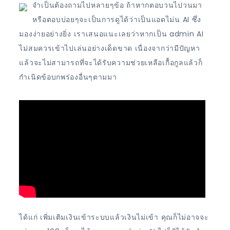
จำเป็นต้องถามไปหลายๆข้อ ถ้าหากตอบวนไปวนมา
หรือตอบบ่อยๆจะเป็นการดูได้ว่าเป็นแอดไม่น AI ซึ่ง
มองง่ายอย่างยิ่ง เราเสนอแนะเลยว่าหากเป็น admin AI
ไม่สมควรเข้าไปเล่นอย่างเด็ดขาด เนื่องจากว่ามีปัญหา
แล้วจะไม่สามารถที่จะได้รับความช่วยเหลือเกื้อกูลแล้วก็
กำเนิดข้อบกพร่องอื่นๆตามมา
ได้แก่ เพิ่มเติมเงินเข้าระบบแล้วเงินไม่เข้า คุณก็ไม่อาจจะ