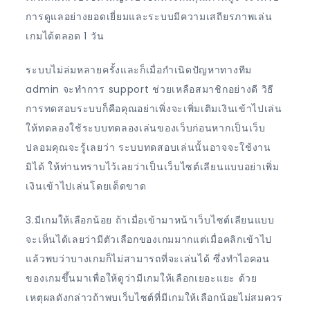
การดูแลอย่างยอดเยี่ยมและระบบมีความเสถียรภาพเล่น
เกมได้ตลอด 1 วัน
ระบบไม่ล่มหลายครั้งและก็เมื่อกำเนิดปัญหาทางทีม
admin จะทำการ support ช่วยเหลือสมาชิกอย่างดี วิธี
การทดสอบระบบก็คือคุณอย่าเพิ่งจะเพิ่มเติมเงินเข้าไปเล่น
ให้ทดลองใช้ระบบทดลองเล่นของเว็บก่อนหากเป็นเว็บ
ปลอมคุณจะรู้เลยว่า ระบบทดสอบเล่นนั้นอาจจะใช้งาน
มิได้ ให้ท่านทราบไว้เลยว่าเป็นเว็บไซต์เลียนแบบอย่าเพิ่ม
เงินเข้าไปเล่นโดยเด็ดขาด
3.มีเกมให้เลือกน้อย ถ้าเมื่อเข้ามาหน้าเว็บไซต์เลียนแบบ
จะเห็นได้เลยว่ามีตัวเลือกของเกมมากแต่เมื่อคลิกเข้าไป
แล้วพบว่าบางเกมก็ไม่สามารถที่จะเล่นได้ ซึ่งทำไอคอน
ของเกมขึ้นมาเพื่อให้ดูว่ามีเกมให้เลือกเยอะแยะ ด้วย
เหตุผลดังกล่าวถ้าพบเว็บไซต์ที่มีเกมให้เลือกน้อยไม่สมควร