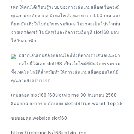
เหตุให้คุณได้เรียนรู้ระบบของการเล่นเกมสล็อตเว็บตรงมี
คุณภาพระดับสากล มีเกมให้เลือกมากกว่า 1000 เกม และ
ก็คุณบันเทิงใจไปกับกิจกรรมพิเศษ ไม่ว่าจะเป็นโปรโมชั่น
จ่ายเครดิตฟรี โบนัสฟรีและกิจกรรมอื่นๆที่ slot168 มอบ
ให้กับสมาชิก
อยากเล่นเกมสล็อตออนไลน์ทั้งทีพวกเราเสนอแนะมา
ต่อไปนี้ได้เลย slot168 เป็นเว็บไซต์ที่มีนวัตกรรมรวม
ทั้งเทคโนโลยีที่ล้ำสมัยทำให้การเล่นเกมสล็อตออนไลน์มี
คุณภาพยังครบวงจร
เกมสล็อต
slot168
168Slotvip.me 30 กันยายน 2568
Sabrina อยากรวยต้องลอง slot168True wallet Top 28
ขอขอบคุณwebsite
slot168
https://rebrand.ly/168slotvip_me