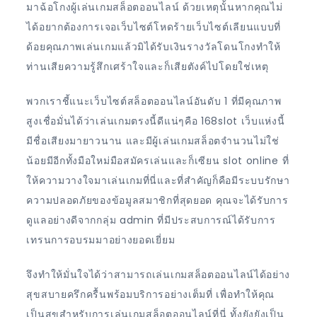
มาฉ้อโกงผู้เล่นเกมสล็อตออนไลน์ ด้วยเหตุนั้นหากคุณไม่
ได้อยากต้องการเจอเว็บไซต์โหดร้ายเว็บไซต์เลียนแบบที่
ด้อยคุณภาพเล่นเกมแล้วมิได้รับเงินรางวัลโดนโกงทำให้
ท่านเสียความรู้สึกเศร้าใจและก็เสียตังค์ไปโดยใช่เหตุ
พวกเราชี้แนะเว็บไซต์สล็อตออนไลน์อันดับ 1 ที่มีคุณภาพ
สูงเชื่อมั่นได้ว่าเล่นเกมตรงนี้ดีแน่ๆคือ 168slot เว็บแห่งนี้
มีชื่อเสียงมายาวนาน และมีผู้เล่นเกมสล็อตจำนวนไม่ใช่
น้อยมีอีกทั้งมือใหม่มือสมัครเล่นและก็เซียน slot online ที่
ให้ความวางใจมาเล่นเกมที่นี่และที่สำคัญก็คือมีระบบรักษา
ความปลอดภัยของข้อมูลสมาชิกที่สุดยอด คุณจะได้รับการ
ดูแลอย่างดีจากกลุ่ม admin ที่มีประสบการณ์ได้รับการ
เทรนการอบรมมาอย่างยอดเยี่ยม
จึงทำให้มั่นใจได้ว่าสามารถเล่นเกมสล็อตออนไลน์ได้อย่าง
สุขสบายครึกครื้นพร้อมบริการอย่างเต็มที่ เพื่อทำให้คุณ
เป็นสุขสำหรับการเล่นเกมสล็อตออนไลน์ที่นี่ ทั้งยังยังเป็น