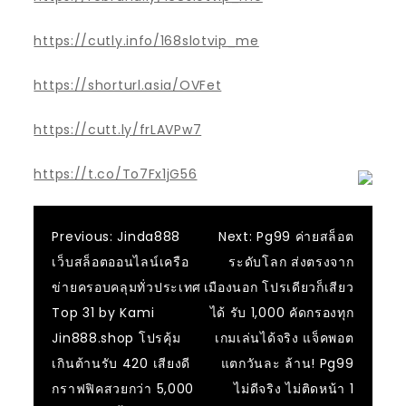
https://cutly.info/168slotvip_me
https://shorturl.asia/OVFet
https://cutt.ly/frLAVPw7
https://t.co/To7Fx1jG56
แนะแนว
Previous:
Jinda888
Next:
Pg99 ค่ายสล็อต
เว็บสล็อตออนไลน์เครือ
ระดับโลก ส่งตรงจาก
เรื่อง
ข่ายครอบคลุมทั่วประเทศ
เมืองนอก โปรเดียวก็เสียว
Top 31 by Kami
ได้ รับ 1,000 คัดกรองทุก
Jin888.shop โปรคุ้ม
เกมเล่นได้จริง แจ็คพอต
เกินต้านรับ 420 เสียงดี
แตกวันละ ล้าน! Pg99
กราฟฟิคสวยกว่า 5,000
ไม่ดีจริง ไม่ติดหน้า 1