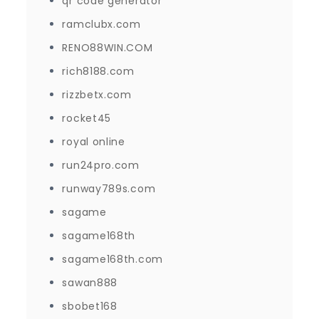
qr code generator
ramclubx.com
RENO88WIN.COM
rich8188.com
rizzbetx.com
rocket45
royal online
run24pro.com
runway789s.com
sagame
sagame168th
sagame168th.com
sawan888
sbobet168