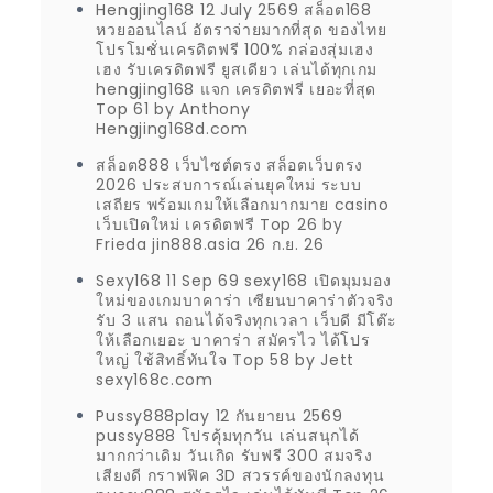
Hengjing168 12 July 2569 สล็อต168
หวยออนไลน์ อัตราจ่ายมากที่สุด ของไทย
โปรโมชั่นเครดิตฟรี 100% กล่องสุ่มเฮง
เฮง รับเครดิตฟรี ยูสเดียว เล่นได้ทุกเกม
hengjing168 แจก เครดิตฟรี เยอะที่สุด
Top 61 by Anthony
Hengjing168d.com
สล็อต888 เว็บไซต์ตรง สล็อตเว็บตรง
2026 ประสบการณ์เล่นยุคใหม่ ระบบ
เสถียร พร้อมเกมให้เลือกมากมาย casino
เว็บเปิดใหม่ เครดิตฟรี Top 26 by
Frieda jin888.asia 26 ก.ย. 26
Sexy168 11 Sep 69 sexy168 เปิดมุมมอง
ใหม่ของเกมบาคาร่า เซียนบาคาร่าตัวจริง
รับ 3 แสน ถอนได้จริงทุกเวลา เว็บดี มีโต๊ะ
ให้เลือกเยอะ บาคาร่า สมัครไว ได้โปร
ใหญ่ ใช้สิทธิ์ทันใจ Top 58 by Jett
sexy168c.com
Pussy888play 12 กันยายน 2569
pussy888 โปรคุ้มทุกวัน เล่นสนุกได้
มากกว่าเดิม วันเกิด รับฟรี 300 สมจริง
เสียงดี กราฟฟิค 3D สวรรค์ของนักลงทุน