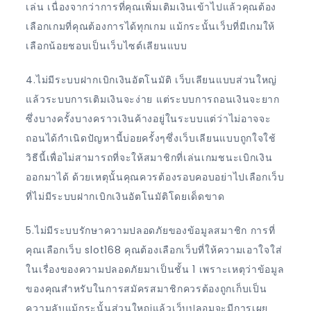
เล่น เนื่องจากว่าการที่คุณเพิ่มเติมเงินเข้าไปแล้วคุณต้อง
เลือกเกมที่คุณต้องการได้ทุกเกม แม้กระนั้นเว็บที่มีเกมให้
เลือกน้อยชอบเป็นเว็บไซต์เลียนแบบ
4.ไม่มีระบบฝากเบิกเงินอัตโนมัติ เว็บเลียนแบบส่วนใหญ่
แล้วระบบการเติมเงินจะง่าย แต่ระบบการถอนเงินจะยาก
ซึ่งบางครั้งบางคราวเงินค้างอยู่ในระบบแต่ว่าไม่อาจจะ
ถอนได้กำเนิดปัญหานี้บ่อยครั้งๆซึ่งเว็บเลียนแบบถูกใจใช้
วิธีนี้เพื่อไม่สามารถที่จะให้สมาชิกที่เล่นเกมชนะเบิกเงิน
ออกมาได้ ด้วยเหตุนั้นคุณควรต้องรอบคอบอย่าไปเลือกเว็บ
ที่ไม่มีระบบฝากเบิกเงินอัตโนมัติโดยเด็ดขาด
5.ไม่มีระบบรักษาความปลอดภัยของข้อมูลสมาชิก การที่
คุณเลือกเว็บ slot168 คุณต้องเลือกเว็บที่ให้ความเอาใจใส่
ในเรื่องของความปลอดภัยมาเป็นชั้น 1 เพราะเหตุว่าข้อมูล
ของคุณสำหรับในการสมัครสมาชิกควรต้องถูกเก็บเป็น
ความลับแม้กระนั้นส่วนใหญ่แล้วเว็บปลอมจะมีการเผย