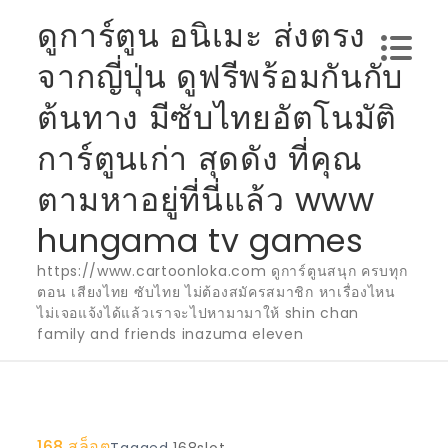
Skip
ดูการ์ตูน อนิเมะ ส่งตรง
to
จากญี่ปุ่น ดูฟรีพร้อมกันกับ
content
ต้นทาง มีซับไทยอัตโนมัติ
การ์ตูนเก่า สุดดัง ที่คุณ
ตามหาอยู่ที่นี่แล้ว www
hungama tv games
https://www.cartoonloka.com ดูการ์ตูนสนุก ครบทุก
ตอน เสียงไทย ซับไทย ไม่ต้องสมัครสมาชิก หาเรื่องไหน
ไม่เจอแจ้งได้แล้วเราจะไปหามามาให้ shin chan
family and friends inazuma eleven
168 สล็อต