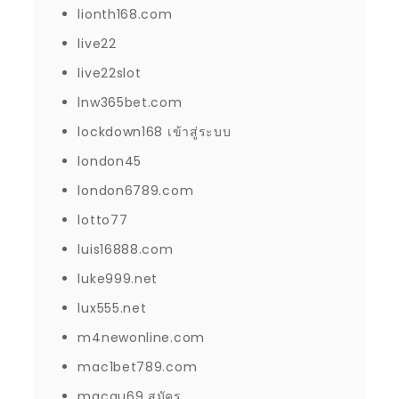
lionth168.com
live22
live22slot
lnw365bet.com
lockdown168 เข้าสู่ระบบ
london45
london6789.com
lotto77
luis16888.com
luke999.net
lux555.net
m4newonline.com
mac1bet789.com
macau69 สมัคร