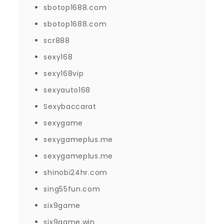
sbotop1688.com
sbotop1688.com
scr888
sexy168
sexy168vip
sexyauto168
Sexybaccarat
sexygame
sexygameplus.me
sexygameplus.me
shinobi24hr.com
sing55fun.com
six9game
six9game.win