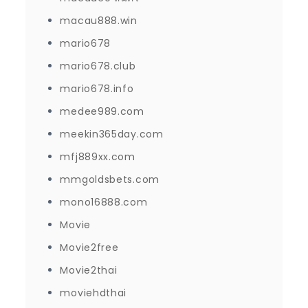
macau888.win
mario678
mario678.club
mario678.info
medee989.com
meekin365day.com
mfj889xx.com
mmgoldsbets.com
mono16888.com
Movie
Movie2free
Movie2thai
moviehdthai