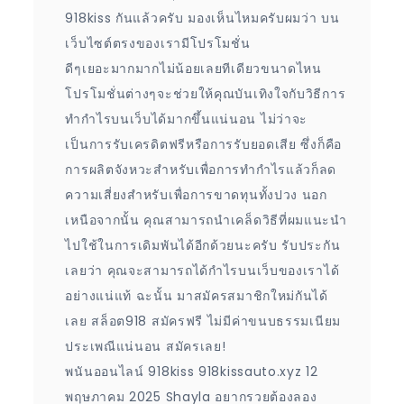
918kiss กันแล้วครับ มองเห็นไหมครับผมว่า บน
เว็บไซต์ตรงของเรามีโปรโมชั่น
ดีๆเยอะมากมากไม่น้อยเลยทีเดียวขนาดไหน
โปรโมชั่นต่างๆจะช่วยให้คุณบันเทิงใจกับวิธีการ
ทำกำไรบนเว็บได้มากขึ้นแน่นอน ไม่ว่าจะ
เป็นการรับเครดิตฟรีหรือการรับยอดเสีย ซึ่งก็คือ
การผลิตจังหวะสำหรับเพื่อการทำกำไรแล้วก็ลด
ความเสี่ยงสำหรับเพื่อการขาดทุนทั้งปวง นอก
เหนือจากนั้น คุณสามารถนำเคล็ดวิธีที่ผมแนะนำ
ไปใช้ในการเดิมพันได้อีกด้วยนะครับ รับประกัน
เลยว่า คุณจะสามารถได้กำไรบนเว็บของเราได้
อย่างแน่แท้ ฉะนั้น มาสมัครสมาชิกใหม่กันได้
เลย สล็อต918 สมัครฟรี ไม่มีค่าขนบธรรมเนียม
ประเพณีแน่นอน สมัครเลย!
พนันออนไลน์ 918kiss 918kissauto.xyz 12
พฤษภาคม 2025 Shayla อยากรวยต้องลอง