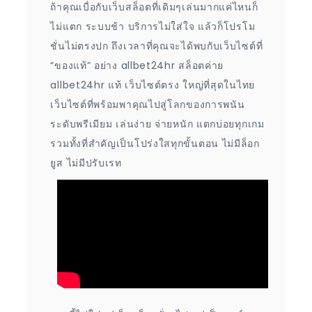
ถ้าคุณเบื่อกับเว็บสล็อตที่เดิมๆเล่นมากแค่ไหนก็
ไม่แตก ระบบช้า บริการไม่ใส่ใจ แล้วก็โปรโม
ชั่นไม่ตรงปก ถึงเวลาที่คุณจะได้พบกับเว็บไซต์ที่
“ของแท้” อย่าง allbet24hr สล็อตค่าย
allbet24hr แท้ เว็บไซต์ตรง ใหญ่ที่สุดในไทย
เว็บไซต์ที่พร้อมพาคุณไปสู่โลกของการพนัน
ระดับพรีเมียม เล่นง่าย จ่ายหนัก แตกบ่อยทุกเกม
รวมทั้งที่สำคัญเป็นโปร่งใสทุกขั้นตอน ไม่มีล็อก
ยูส ไม่มีปรับเรท