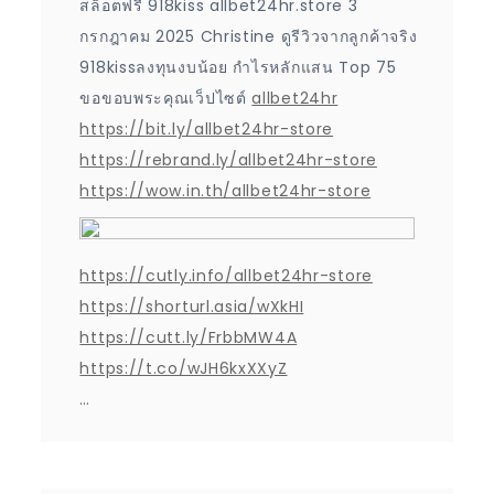
สล็อตฟรี 918kiss allbet24hr.store 3
กรกฎาคม 2025 Christine ดูรีวิวจากลูกค้าจริง
918kissลงทุนงบน้อย กำไรหลักแสน Top 75
ขอขอบพระคุณเว็ปไซต์
allbet24hr
https://bit.ly/allbet24hr-store
https://rebrand.ly/allbet24hr-store
https://wow.in.th/allbet24hr-store
https://cutly.info/allbet24hr-store
https://shorturl.asia/wXkHI
https://cutt.ly/FrbbMW4A
https://t.co/wJH6kxXXyZ
…