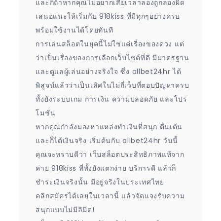
และก็ถ้าหากคุณไม่อยากเสียเวลาลองถูกลองผิด
เสนอแนะให้เริ่มกับ 918kiss ที่มีทุกๆอย่างครบ
พร้อมใช้งานได้โดยทันที
การเล่นสล็อตในยุคนี้ไม่ใช่แค่เรื่องของดวง แต่
ว่าเป็นเรื่องของการเลือกเว็บไซต์ที่ดี มีมาตรฐาน
และดูแลผู้เล่นอย่างจริงใจ ซึ่ง allbet24hr ได้
พิสูจน์แล้วว่าเป็นเลิศในไม่กี่เว็บที่ตอบปัญหาครบ
ทั้งยังระบบเกม การเงิน ความปลอดภัย และโปร
โมชั่น
หากคุณกำลังมองหาแหล่งทำเงินที่สนุก ตื่นเต้น
และก็ได้เงินจริง เริ่มต้นกับ allbet24hr วันนี้
คุณจะทราบดีว่า เว็บสล็อตประสิทธิภาพแท้จาก
ค่าย 918kiss ที่ทั้งยังแตกง่าย บริการดี แล้วก็
ชำระเงินจริงนั้น มีอยู่จริงในประเทศไทย
คลิกสมัครได้เลยในเวลานี้ แล้วจัดแจงรับความ
สนุกแบบไม่มีลิมิต!