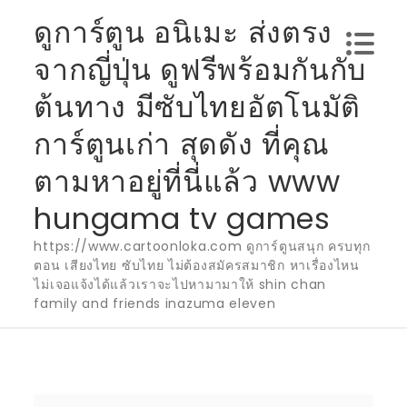
Skip
ดูการ์ตูน อนิเมะ ส่งตรง
to
จากญี่ปุ่น ดูฟรีพร้อมกันกับ
content
ต้นทาง มีซับไทยอัตโนมัติ
การ์ตูนเก่า สุดดัง ที่คุณ
ตามหาอยู่ที่นี่แล้ว www
hungama tv games
https://www.cartoonloka.com ดูการ์ตูนสนุก ครบทุก
ตอน เสียงไทย ซับไทย ไม่ต้องสมัครสมาชิก หาเรื่องไหน
ไม่เจอแจ้งได้แล้วเราจะไปหามามาให้ shin chan
family and friends inazuma eleven