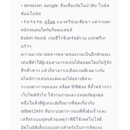
• Amazon Jungle: ธีมเสี่ยงภัยในป่าดิบ โบนัส
ซ้อนโบนัส
• Fa Fa Fa:
สล็อต
แนวทวีปเอเชียขา แต่ว่าแตก
หนักจนคนใดกันก็หลงเสน่ห์
Robin Hood: เกมฮีโร่ชิงทรัพย์รวย แจกฟรีเก
มรัวๆ
ความมากมายหลากหลายของเกมเป็นอีกลักษณะ
เด่นที่ทำให้ผู้เล่นสามารถเล่นได้ตลอดโดยไม่รู้จัก
สึกซ้ำซาก แล้วก็สามารถเลือกเกมที่เหมาะกับ
สไตล์การเล่นของตนเองได้อย่างอิสระ
ระบบฝาก-ถอนของ สล็อต 918kiss ที่ล้ำหน้ากว่า
เว็บไซต์ทั่วไป ใช้งานง่ายและปลอดภัยสูงสุด
หนึ่งในสิ่งที่ผู้เล่นเอ๋ยถึงมากที่สุดเกี่ยวกับ
allbet24hr คือระบบฝาก-ถอนที่ทั้งยังเร็วและ
เสถียรแบบสุดๆด้วยเหตุว่าที่นี่ใช้เทคโนโลยี
อัตโนมัติเต็มแบบอย่างสำหรับในการจัดแจง