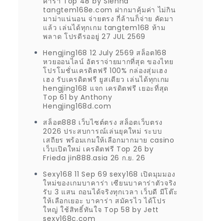
คาร่า Top 48 by Sienna
tangtem168e.com ฝากมาคุ้มค่า ไม่กิน
มาม่าแน่นอน จ่ายตรง กี่ล้านก็จ่าย คัดมา
แล้ว เล่นได้ทุกเกม tangtem168 ห้าม
พลาด โปรดีรออยู่ 27 JUL 2569
Hengjing168 12 July 2569 สล็อต168
หวยออนไลน์ อัตราจ่ายมากที่สุด ของไทย
โปรโมชั่นเครดิตฟรี 100% กล่องสุ่มเฮง
เฮง รับเครดิตฟรี ยูสเดียว เล่นได้ทุกเกม
hengjing168 แจก เครดิตฟรี เยอะที่สุด
Top 61 by Anthony
Hengjing168d.com
สล็อต888 เว็บไซต์ตรง สล็อตเว็บตรง
2026 ประสบการณ์เล่นยุคใหม่ ระบบ
เสถียร พร้อมเกมให้เลือกมากมาย casino
เว็บเปิดใหม่ เครดิตฟรี Top 26 by
Frieda jin888.asia 26 ก.ย. 26
Sexy168 11 Sep 69 sexy168 เปิดมุมมอง
ใหม่ของเกมบาคาร่า เซียนบาคาร่าตัวจริง
รับ 3 แสน ถอนได้จริงทุกเวลา เว็บดี มีโต๊ะ
ให้เลือกเยอะ บาคาร่า สมัครไว ได้โปร
ใหญ่ ใช้สิทธิ์ทันใจ Top 58 by Jett
sexy168c.com