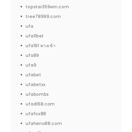
topstar359win.com
tree78999.com
ufa
ufa11bet
ufa191 ทางเข้า
ufa89
ufa9
ufabet
ufabetxx
ufabombx
ufad168.com
ufafox88
ufaheno88.com