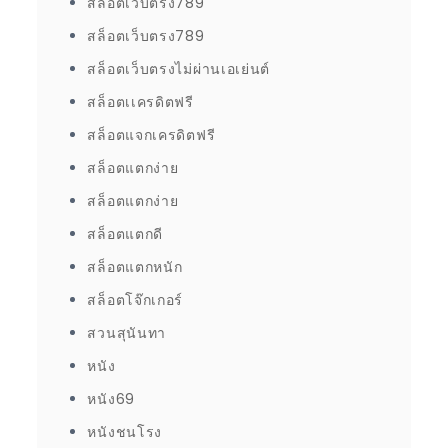
สล็อตเว็บตรง789
สล็อตเว็บตรง789
สล็อตเว็บตรงไม่ผ่านเอเย่นต์
สล็อตเเครดิตฟรี
สล็อตแจกเครดิตฟรี
สล็อตแตกง่าย
สล็อตแตกง่าย
สล็อตแตกดี
สล็อตแตกหนัก
สล็อตโจ๊กเกอร์
สวนสุนันทา
หนัง
หนัง69
หนังชนโรง