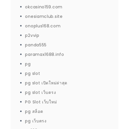
okcasino159.com
onesiamclub.site
onoplus168.com
p2vvip
panda555
paramax1688.info
pg
pg slot
pg slot เปิดใหม่ล่าสุด
pg slot เว็บตรง
PG Slot เว็บใหม่
pg สล็อต
pg เว็บตรง