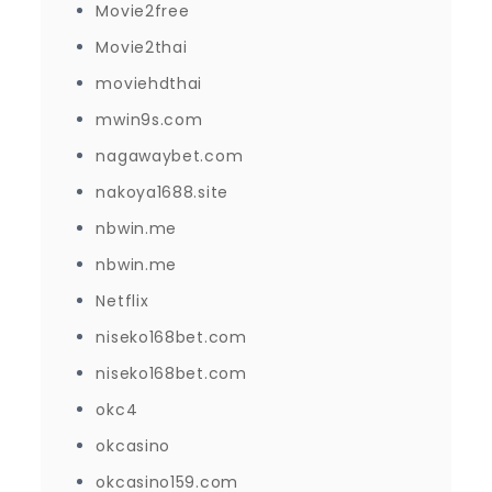
Movie2free
Movie2thai
moviehdthai
mwin9s.com
nagawaybet.com
nakoya1688.site
nbwin.me
nbwin.me
Netflix
niseko168bet.com
niseko168bet.com
okc4
okcasino
okcasino159.com