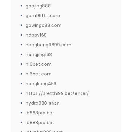
gaojing888
gem99ths.com
gowingo88.com
happy168
hengheng9899.com
hengjing168
hi6bet.com
hi6bet.com
hongkong456
https://sretthi99.bet/enter/
hydra888 สล็อต
ib888pro.bet
ib888pro.bet