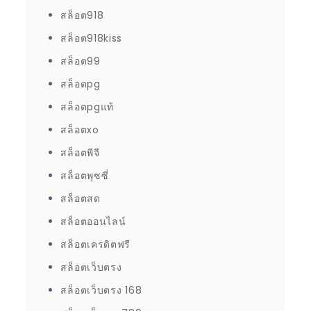
สล็อต918
สล็อต918kiss
สล็อต99
สล็อตpg
สล็อตpgแท้
สล็อตxo
สล็อตพีจี
สล็อตพุซซี่
สล็อตสด
สล็อตออนไลน์
สล็อตเครดิตฟรี
สล็อตเว็บตรง
สล็อตเว็บตรง 168