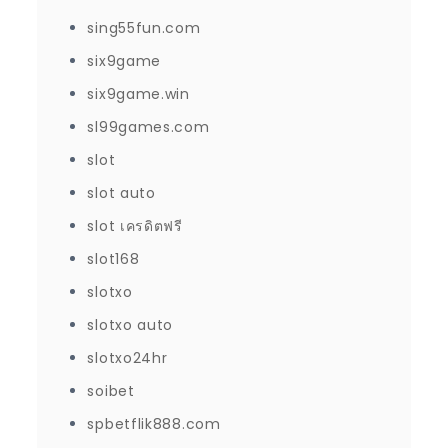
sing55fun.com
six9game
six9game.win
sl99games.com
slot
slot auto
slot เครดิตฟรี
slot168
slotxo
slotxo auto
slotxo24hr
soibet
spbetflik888.com