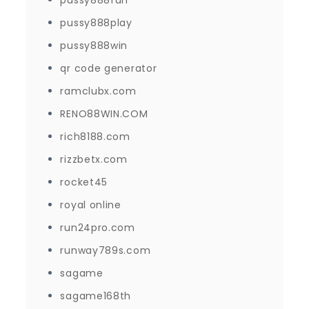
pussy888fun
pussy888play
pussy888win
qr code generator
ramclubx.com
RENO88WIN.COM
rich8188.com
rizzbetx.com
rocket45
royal online
run24pro.com
runway789s.com
sagame
sagame168th