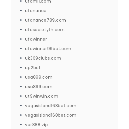
ufam11.com
ufanance
ufanance789.com
ufasocietyth.com
ufawinner
ufawinner99bet.com
uk369clubs.com
up2bet
usa899.com
usa899.com
ut9winwin.com
vegasisland168bet.com
vegasisland168bet.com
ver888.vip