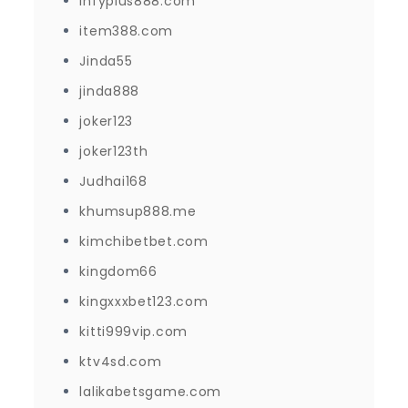
infyplus888.com
item388.com
Jinda55
jinda888
joker123
joker123th
Judhai168
khumsup888.me
kimchibetbet.com
kingdom66
kingxxxbet123.com
kitti999vip.com
ktv4sd.com
lalikabetsgame.com