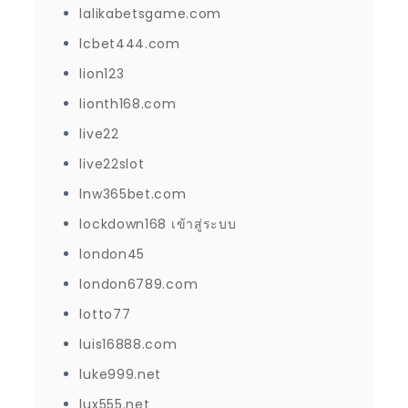
lalikabetsgame.com
lcbet444.com
lion123
lionth168.com
live22
live22slot
lnw365bet.com
lockdown168 เข้าสู่ระบบ
london45
london6789.com
lotto77
luis16888.com
luke999.net
lux555.net