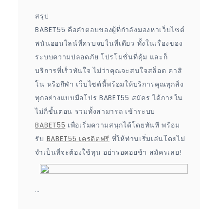
สรุป
BABET55 คือคำตอบของผู้ที่กำลังมองหาเว็บไซต์
พนันออนไลน์ที่ครบจบในที่เดียว ทั้งในเรื่องของ
ระบบความปลอดภัย โปรโมชั่นที่คุ้ม และก็
บริการที่เร็วทันใจ ไม่ว่าคุณจะสนใจสล็อต คาสิ
โน หรือกีฬา เว็บไซต์นี้พร้อมให้บริการคุณทุกสิ่ง
ทุกอย่างแบบมือโปร BABET55 สมัคร ได้ภายใน
ไม่กี่ขั้นตอน รวมทั้งสามารถ เข้าระบบ
BABET55
เพื่อเริ่มความสนุกได้โดยทันที พร้อม
รับ
BABET55 เครดิตฟรี
ที่ให้ท่านเริ่มเล่นโดยไม่
จำเป็นที่จะต้องใช้ทุน อย่ารอคอยช้า สมัครเลย!
…