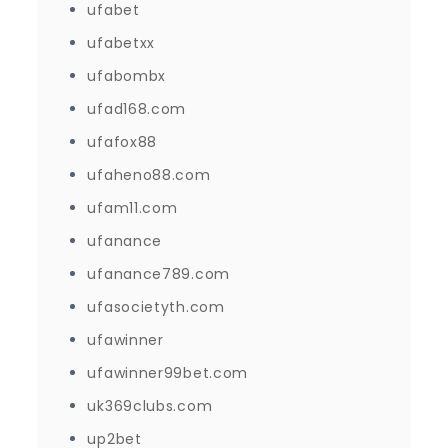
ufabet
ufabetxx
ufabombx
ufad168.com
ufafox88
ufaheno88.com
ufam11.com
ufanance
ufanance789.com
ufasocietyth.com
ufawinner
ufawinner99bet.com
uk369clubs.com
up2bet