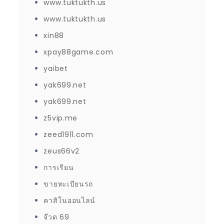
www.tuktukth.us
www.tuktukth.us
xin88
xpay88game.com
yaibet
yak699.net
yak699.net
z5vip.me
zeed1911.com
zeus66v2
การเรียน
ขายทะเบียนรถ
คาสิโนออนไลน์
จ๊วด 69