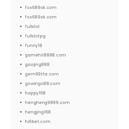
fox689ok.com
fox689ok.com
fullslot
fullslotpg
funny18
gamehit8888.com
gaojing888
gem99ths.com
gowingo88.com
happy168
hengheng9899.com
hengjing168
hi6bet.com