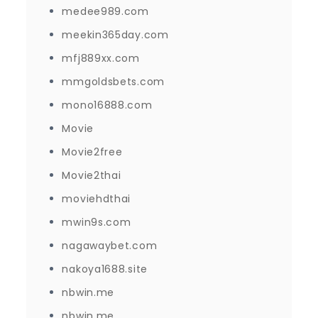
medee989.com
meekin365day.com
mfj889xx.com
mmgoldsbets.com
mono16888.com
Movie
Movie2free
Movie2thai
moviehdthai
mwin9s.com
nagawaybet.com
nakoya1688.site
nbwin.me
nbwin.me