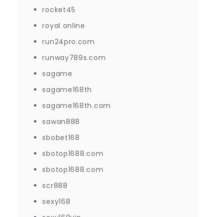
rocket45
royal online
run24pro.com
runway789s.com
sagame
sagame168th
sagame168th.com
sawan888
sbobet168
sbotop1688.com
sbotop1688.com
scr888
sexy168