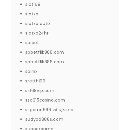
slot168
slotxo
slotxo auto
slotxo24hr
soibet
spbetflik888.com
spbetflik888.com
spinix
sretthi99
ss168vip.com
ssc915casino.com
ssgame666 เข้าสู่ระบบ
sudyod888s.com
suppergame