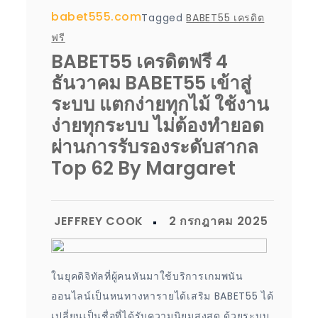
babet555.com
Tagged
BABET55 เครดิต
ฟรี
BABET55 เครดิตฟรี 4
ธันวาคม BABET55 เข้าสู่
ระบบ แตกง่ายทุกไม้ ใช้งาน
ง่ายทุกระบบ ไม่ต้องทำยอด
ผ่านการรับรองระดับสากล
Top 62 By Margaret
ในยุคดิจิทัลที่ผู้คนหันมาใช้บริการเกมพนัน
ออนไลน์เป็นหนทางหารายได้เสริม BABET55 ได้
เปลี่ยนเป็นชื่อที่ได้รับความนิยมสูงสุด ด้วยระบบ