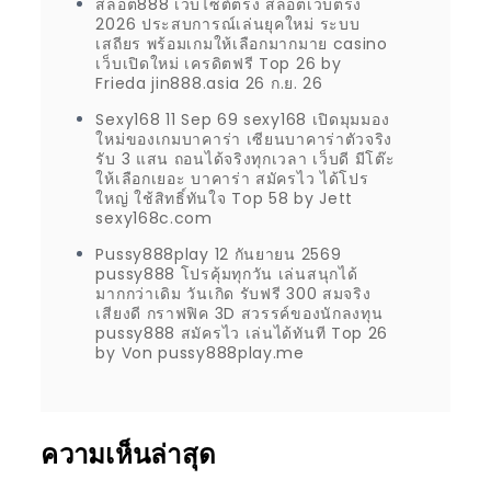
สล็อต888 เว็บไซต์ตรง สล็อตเว็บตรง
2026 ประสบการณ์เล่นยุคใหม่ ระบบ
เสถียร พร้อมเกมให้เลือกมากมาย casino
เว็บเปิดใหม่ เครดิตฟรี Top 26 by
Frieda jin888.asia 26 ก.ย. 26
Sexy168 11 Sep 69 sexy168 เปิดมุมมอง
ใหม่ของเกมบาคาร่า เซียนบาคาร่าตัวจริง
รับ 3 แสน ถอนได้จริงทุกเวลา เว็บดี มีโต๊ะ
ให้เลือกเยอะ บาคาร่า สมัครไว ได้โปร
ใหญ่ ใช้สิทธิ์ทันใจ Top 58 by Jett
sexy168c.com
Pussy888play 12 กันยายน 2569
pussy888 โปรคุ้มทุกวัน เล่นสนุกได้
มากกว่าเดิม วันเกิด รับฟรี 300 สมจริง
เสียงดี กราฟฟิค 3D สวรรค์ของนักลงทุน
pussy888 สมัครไว เล่นได้ทันที Top 26
by Von pussy888play.me
ความเห็นล่าสุด