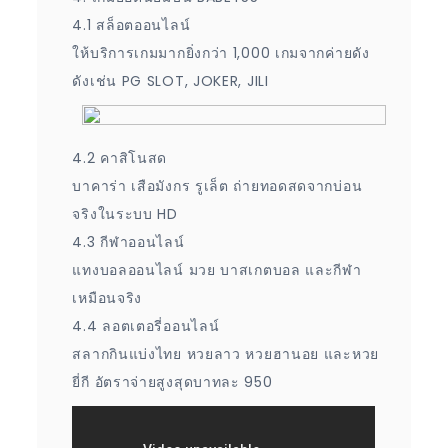
4.1 สล็อตออนไลน์
ให้บริการเกมมากยิ่งกว่า 1,000 เกมจากค่ายดัง
ดังเช่น PG SLOT, JOKER, JILI
4.2 คาสิโนสด
บาคาร่า เสือมังกร รูเล็ต ถ่ายทอดสดจากบ่อน
จริงในระบบ HD
4.3 กีฬาออนไลน์
แทงบอลออนไลน์ มวย บาสเกตบอล และกีฬา
เหมือนจริง
4.4 ลอตเตอรี่ออนไลน์
สลากกินแบ่งไทย หวยลาว หวยฮานอย และหวย
ยี่กี อัตราจ่ายสูงสุดบาทละ 950