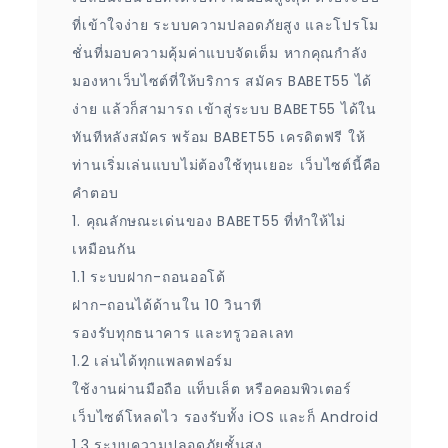
ที่เข้าใจง่าย ระบบความปลอดภัยสูง และโปรโม
ชั่นที่มอบความคุ้มค่าแบบจัดเต็ม หากคุณกำลัง
มองหาเว็บไซต์ที่ให้บริการ สมัคร BABET55 ได้
ง่าย แล้วก็สามารถ เข้าสู่ระบบ BABET55 ได้ใน
ทันทีหลังสมัคร พร้อม BABET55 เครดิตฟรี ให้
ท่านเริ่มเล่นแบบไม่ต้องใช้ทุนเยอะ เว็บไซต์นี้คือ
คำตอบ
1. คุณลักษณะเด่นของ BABET55 ที่ทำให้ไม่
เหมือนกัน
1.1 ระบบฝาก-ถอนออโต้
ฝาก-ถอนได้ด้านใน 10 วินาที
รองรับทุกธนาคาร และทรูวอลเลท
1.2 เล่นได้ทุกแพลตฟอร์ม
ใช้งานผ่านมือถือ แท็บเล็ต หรือคอมพิวเตอร์
เว็บไซต์โหลดไว รองรับทั้ง iOS และก็ Android
1.3 ระบบความปลอดภัยชั้นสูง