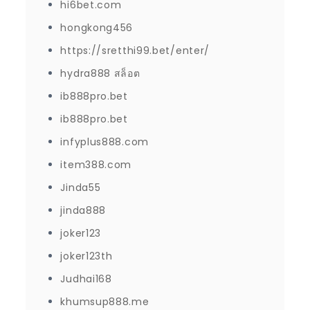
hi6bet.com
hongkong456
https://sretthi99.bet/enter/
hydra888 สล็อต
ib888pro.bet
ib888pro.bet
infyplus888.com
item388.com
Jinda55
jinda888
joker123
joker123th
Judhai168
khumsup888.me