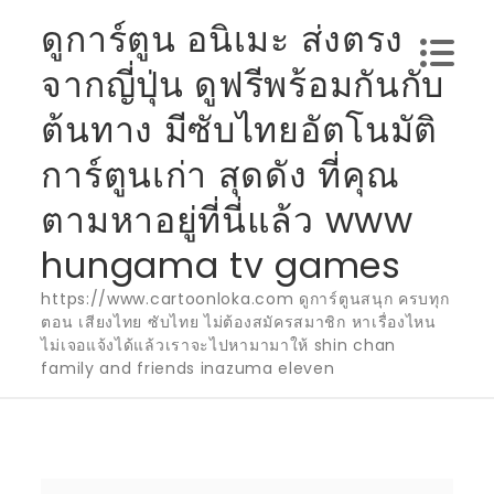
Skip
ดูการ์ตูน อนิเมะ ส่งตรง
to
จากญี่ปุ่น ดูฟรีพร้อมกันกับ
content
ต้นทาง มีซับไทยอัตโนมัติ
การ์ตูนเก่า สุดดัง ที่คุณ
ตามหาอยู่ที่นี่แล้ว www
hungama tv games
https://www.cartoonloka.com ดูการ์ตูนสนุก ครบทุก
ตอน เสียงไทย ซับไทย ไม่ต้องสมัครสมาชิก หาเรื่องไหน
ไม่เจอแจ้งได้แล้วเราจะไปหามามาให้ shin chan
family and friends inazuma eleven