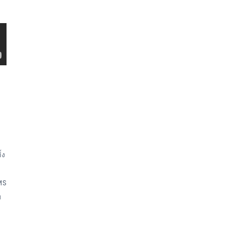
้ง
MS
บ