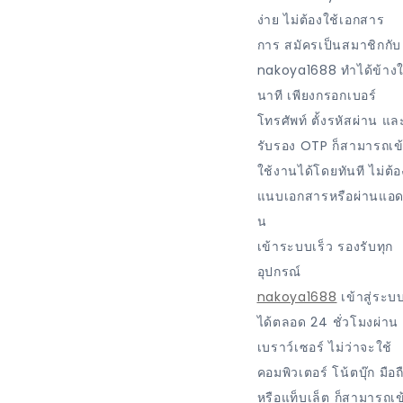
ง่าย ไม่ต้องใช้เอกสาร
การ สมัครเป็นสมาชิกกับ
nakoya1688 ทำได้ข้างใ
นาที เพียงกรอกเบอร์
โทรศัพท์ ตั้งรหัสผ่าน แล
รับรอง OTP ก็สามารถเข
ใช้งานได้โดยทันที ไม่ต้อ
แนบเอกสารหรือผ่านแอด
น
เข้าระบบเร็ว รองรับทุก
อุปกรณ์
nakoya1688
เข้าสู่ระบ
ได้ตลอด 24 ชั่วโมงผ่าน
เบราว์เซอร์ ไม่ว่าจะใช้
คอมพิวเตอร์ โน้ตบุ๊ก มือถ
หรือแท็บเล็ต ก็สามารถเข