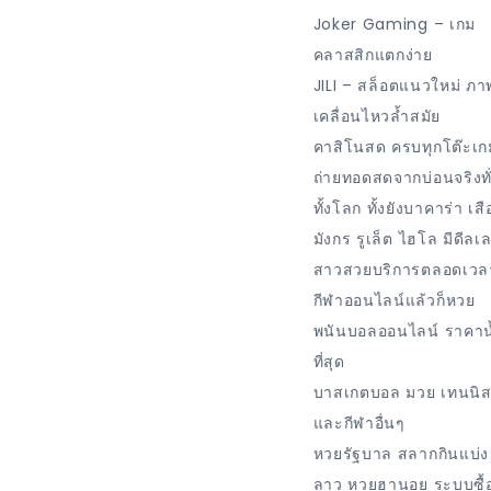
Joker Gaming – เกม
คลาสสิกแตกง่าย
JILI – สล็อตแนวใหม่ ภา
เคลื่อนไหวล้ำสมัย
คาสิโนสด ครบทุกโต๊ะเก
ถ่ายทอดสดจากบ่อนจริงทั
ทั้งโลก ทั้งยังบาคาร่า เสื
มังกร รูเล็ต ไฮโล มีดีลเล
สาวสวยบริการตลอดเวล
กีฬาออนไลน์แล้วก็หวย
พนันบอลออนไลน์ ราคาน้
ที่สุด
บาสเกตบอล มวย เทนนิ
และกีฬาอื่นๆ
หวยรัฐบาล สลากกินแบ่ง
ลาว หวยฮานอย ระบบซื้