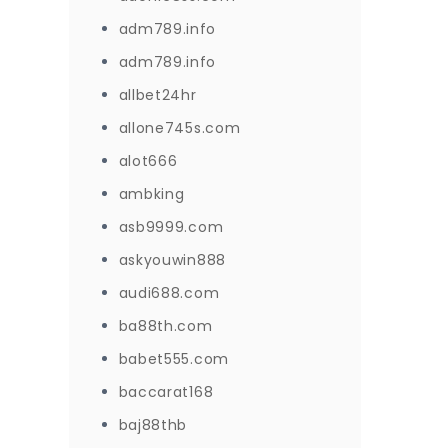
adm789.info
adm789.info
allbet24hr
allone745s.com
alot666
ambking
asb9999.com
askyouwin888
audi688.com
ba88th.com
babet555.com
baccarat168
baj88thb