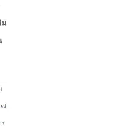
8
ิม
น
ไลน์
มา
ม