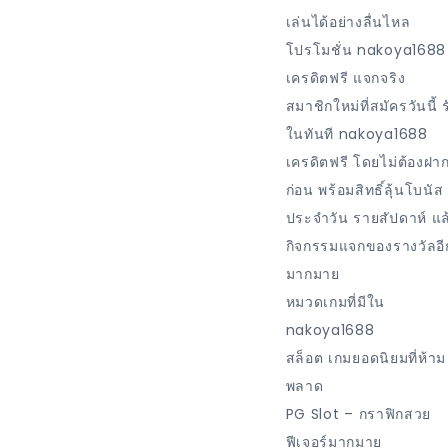
เล่นได้อย่างลื่นไหล
โปรโมชั่น nakoya1688
เครดิตฟรี แจกจริง
สมาชิกใหม่ที่สมัครวันนี้ 
ในทันที nakoya1688
เครดิตฟรี โดยไม่ต้องฝา
ก่อน พร้อมสิทธิ์ลุ้นโบนัส
ประจำวัน รายสัปดาห์ แล้
กิจกรรมแจกของรางวัลอี
มากมาย
หมวดเกมที่มีใน
nakoya1688
สล็อต เกมยอดนิยมที่ห้าม
พลาด
PG Slot – กราฟิกสวย
ฟีเจอร์มากมาย