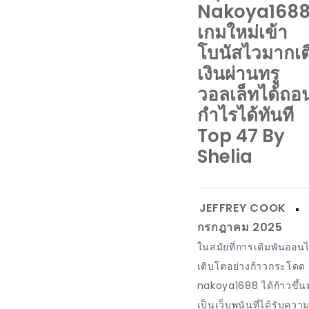
Nakoya168
เกมใหม่เข้า
โบนัสไวมากเต
เงินผ่านทรู
วอลเล็ทได้ถอ
กำไรได้ทันที
Top 47 By
Shelia
ในสมัยที่การเดิมพันออน
เติบโตอย่างก้าวกระโดด
nakoya1688 ได้ก้าวขึ้น
เป็นเว็บพนันที่ได้รับควา