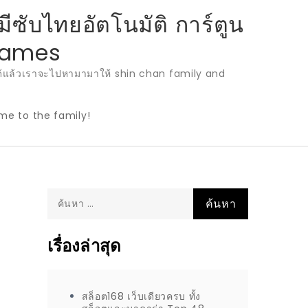
 มีซับไทยอัตโนมัติ การ์ตูน
 games
ได้แล้วเราจะไปหามามาให้ shin chan family and
e to the family!
ค้นหา
สำหรับ:
เรื่องล่าสุด
สล็อต168 เว็บเดียวครบ ทั้ง