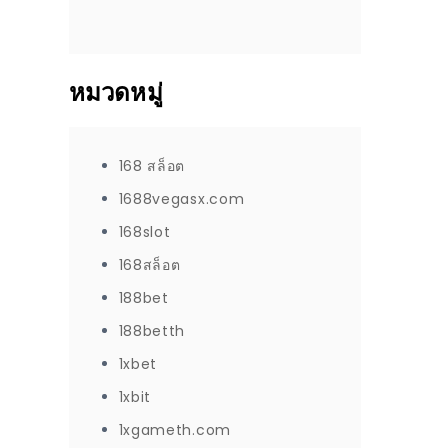
หมวดหมู่
168 สล็อต
1688vegasx.com
168slot
168สล็อต
188bet
188betth
1xbet
1xbit
1xgameth.com