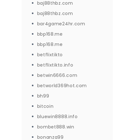
baj88thbz.com
baj88thbz.com
bar4game24hr.com
bbp168.me
bbp168.me
betflixtikto
betflixtikto.info
betwin6666.com
betworld369hot.com
bh99
bitcoin
bluewin8888.info
bombet888.win
bonanza99