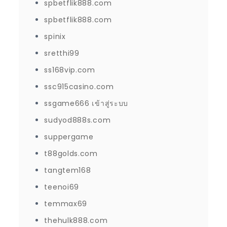
spbetflik888.com
spbetflik888.com
spinix
sretthi99
ss168vip.com
ssc915casino.com
ssgame666 เข้าสู่ระบบ
sudyod888s.com
suppergame
t88golds.com
tangtem168
teenoi69
temmax69
thehulk888.com