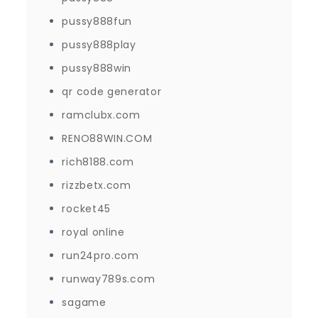
pussy888fun
pussy888play
pussy888win
qr code generator
ramclubx.com
RENO88WIN.COM
rich8188.com
rizzbetx.com
rocket45
royal online
run24pro.com
runway789s.com
sagame