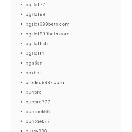
pgslot77
pgslot99
pgslot999bets.com
pgslot999bets.com
pgslotfish
pgslotth
pgสล็อต
pokbet
proded888x.com
punpro
punpro777
puntaek66
puntaek77
pussy888