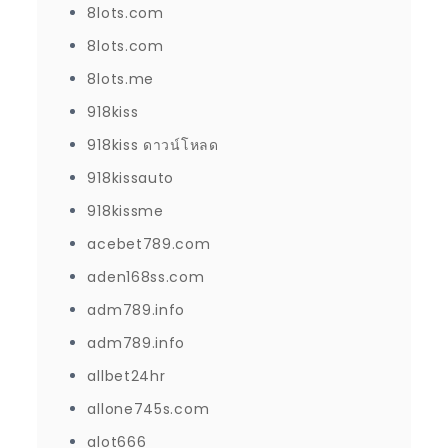
8lots.com
8lots.com
8lots.me
918kiss
918kiss ดาวน์โหลด
918kissauto
918kissme
acebet789.com
aden168ss.com
adm789.info
adm789.info
allbet24hr
allone745s.com
alot666