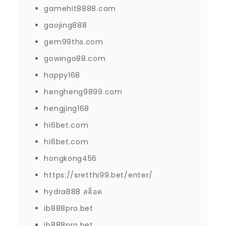
gamehit8888.com
gaojing888
gem99ths.com
gowingo88.com
happy168
hengheng9899.com
hengjing168
hi6bet.com
hi6bet.com
hongkong456
https://sretthi99.bet/enter/
hydra888 สล็อต
ib888pro.bet
ib888pro.bet