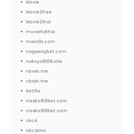
Movie
Movie2free
Movie2thai
moviehdthai
mwin9s.com
nagawaybet.com
nakoya1688.site
nbwin.me
nbwin.me
Netflix
niseko168bet.com
niseko168bet.com
okc4
okcasino