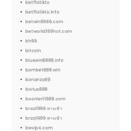
betflixtikto
betflixtikto.info
betwin6666.com
betworld369hot.com
bh99
bitcoin
bluewin8888.info
bombet888.win
bonanza99
bonus888
boonlert1688.com
brazil999 ทางเข้า
brazil999 ทางเข้า
bwvip4.com