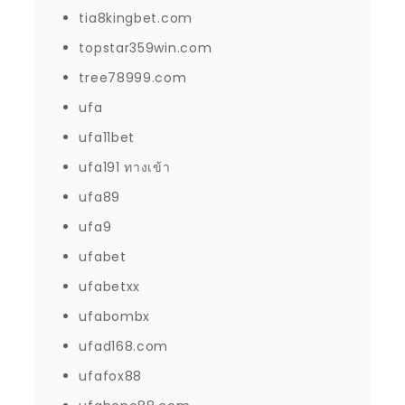
tia8kingbet.com
topstar359win.com
tree78999.com
ufa
ufa11bet
ufa191 ทางเข้า
ufa89
ufa9
ufabet
ufabetxx
ufabombx
ufad168.com
ufafox88