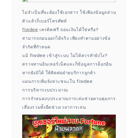
ไม่จำเป็นที่จะต้องใช้เอกสาร ใช้เพียงข้อมูลส่วน
ตัวแล้วก็เบอร์โทรศัพท์
fiwdee
เครดิตฟรี ถอนเงินได้ใช่หรือ?
สามารถถอนออกได้จริง เพียงทำตามอย่างข้อ
จำกัดที่กำหนด
แม้ fiwdee เข้าสู่ระบบ ไม่ได้ควรทำยังไง?
ตรวจทานอินเทอร์เน็ตและก็ข้อมูลการล็อกอิน
หากยังมิได้ ให้ติดต่อฝ่ายบริการลูกค้า
แผนการเพิ่มจังหวะชนะใน fiwdee
การบริหารงบประมาณ
การกำหนดงบประมาณการเล่นช่วยควบคุมการ
เสี่ยงรวมทั้งยืดช่วงเวลาการเล่น