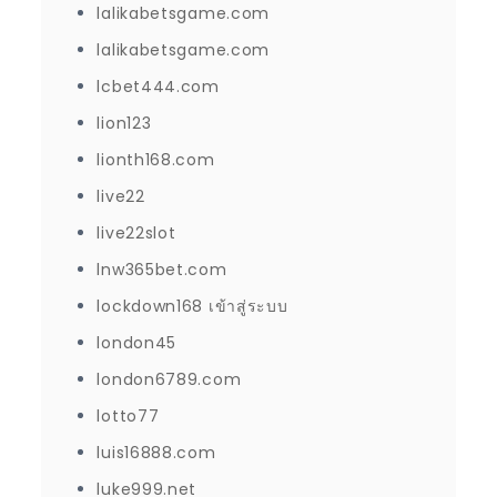
lalikabetsgame.com
lalikabetsgame.com
lcbet444.com
lion123
lionth168.com
live22
live22slot
lnw365bet.com
lockdown168 เข้าสู่ระบบ
london45
london6789.com
lotto77
luis16888.com
luke999.net