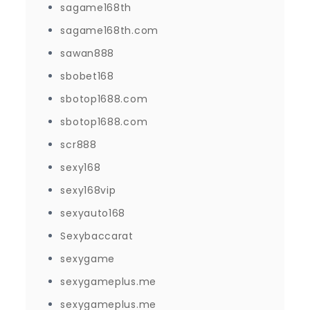
sagame168th
sagame168th.com
sawan888
sbobet168
sbotop1688.com
sbotop1688.com
scr888
sexy168
sexy168vip
sexyauto168
Sexybaccarat
sexygame
sexygameplus.me
sexygameplus.me