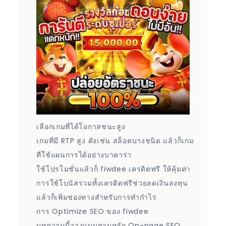
เลือกเกมที่ได้โอกาสชนะสูง
เกมที่มี RTP สูง ดังเช่น สล็อตบางชนิด แล้วก็เกม
ที่ใช้แผนการได้อย่างบาคาร่า
ใช้โปรโมชั่นแล้วก็ fiwdee เครดิตฟรี ให้คุ้มค่า
การใช้โบนัสรวมทั้งเครดิตฟรีช่วยลดเงินลงทุน
แล้วก็เพิ่มช่องทางสำหรับการทำกำไร
การ Optimize SEO ของ fiwdee
บทความนี้วางแบบตามหลัก On-page SEO