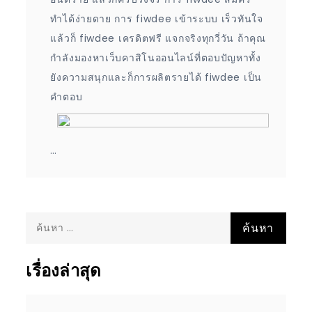
ทำได้ง่ายดาย การ fiwdee เข้าระบบ เร็วทันใจ
แล้วก็ fiwdee เครดิตฟรี แจกจริงทุกวี่วัน ถ้าคุณ
กำลังมองหาเว็บคาสิโนออนไลน์ที่ตอบปัญหาทั้ง
ยังความสนุกและก็การผลิตรายได้ fiwdee เป็น
คำตอบ
…
ค้นหา
สำหรับ:
เรื่องล่าสุด