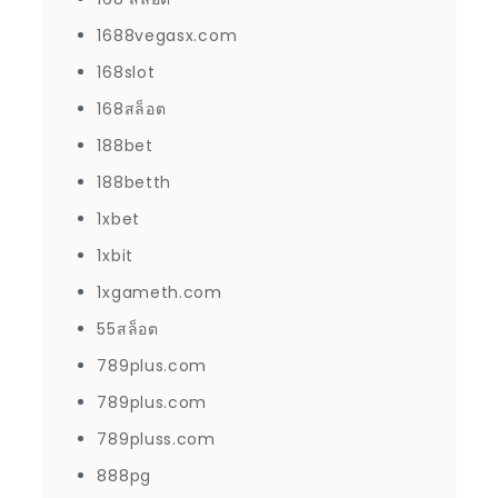
1688vegasx.com
168slot
168สล็อต
188bet
188betth
1xbet
1xbit
1xgameth.com
55สล็อต
789plus.com
789plus.com
789pluss.com
888pg