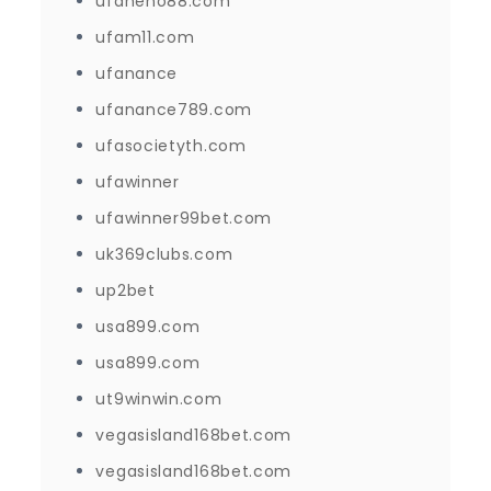
ufaheno88.com
ufam11.com
ufanance
ufanance789.com
ufasocietyth.com
ufawinner
ufawinner99bet.com
uk369clubs.com
up2bet
usa899.com
usa899.com
ut9winwin.com
vegasisland168bet.com
vegasisland168bet.com