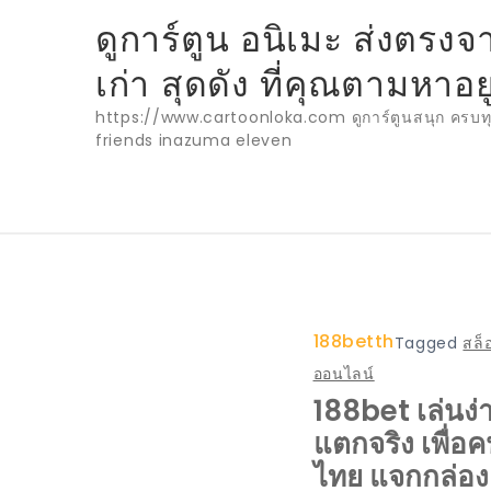
Skip
ดูการ์ตูน อนิเมะ ส่งตรงจา
to
เก่า สุดดัง ที่คุณตามหา
content
https://www.cartoonloka.com ดูการ์ตูนสนุก ครบทุก
friends inazuma eleven
188betth
Tagged
สล็
ออนไลน์
188bet เล่นง่
แตกจริง เพื่อ
ไทย แจกกล่อง