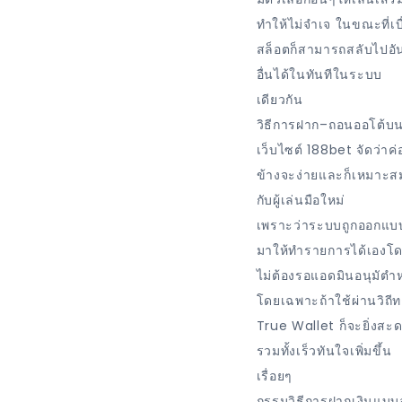
ทำให้ไม่จำเจ ในขณะที่เบื
สล็อตก็สามารถสลับไปอั
อื่นได้ในทันทีในระบบ
เดียวกัน
วิธีการฝาก–ถอนออโต้บ
เว็บไซต์ 188bet จัดว่าค
ข้างจะง่ายและก็เหมาะส
กับผู้เล่นมือใหม่
เพราะว่าระบบถูกออกแบ
มาให้ทำรายการได้เองโ
ไม่ต้องรอแอดมินอนุมัตำห
โดยเฉพาะถ้าใช้ผ่านวิถี
True Wallet ก็จะยิ่งสะ
รวมทั้งเร็วทันใจเพิ่มขึ้น
เรื่อยๆ
กรรมวิธีการฝากเงินแบบ