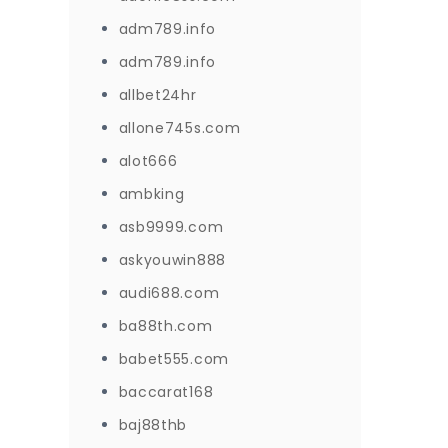
adm789.info
adm789.info
allbet24hr
allone745s.com
alot666
ambking
asb9999.com
askyouwin888
audi688.com
ba88th.com
babet555.com
baccarat168
baj88thb