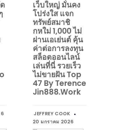
ัด
เว็บใหญ่ มั่นคง
ๆ
โปร่งใส แจก
ทรัพย์สมาชิ
กหใม่ 1,000 ไม่
ม
ผ่านเอเย่นต์ คุ้น
ค่าต่อการลงทุน
สล็อตออนไลน์
เล่นที่นี่ รวยเร็ว
o
ไม่ขายฝัน Top
47 By Terence
Jin888.work