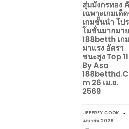
สุ่มมังกรทอง ค
เฉพาะเกมเด็ด
เกมชั้นนำ โปร
โมชั่นมากมาย
188betth เก
มาแรง อัตรา
ชนะสูง Top 11
By Asa
188betthd.c
M 26 เม.ย.
2569