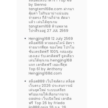
สล็อตและบาคาร่า Top 48
by Sienna
tangtem168e.com ฝากมา
คุ้มค่า ไม่กินมาม่าแน่นอน
จ่ายตรง กี่ล้านก็จ่าย คัดมา
แล้ว เล่นได้ทุกเกม
tangtem168 ห้ามพลาด
โปรดีรออยู่ 27 JUL 2569
Hengjing168 12 July 2569
สล็อต168 หวยออนไลน์ อัตรา
จ่ายมากที่สุด ของไทย โปรโม
ชั่นเครดิตฟรี 100% กล่องสุ่ม
เฮงเฮง รับเครดิตฟรี ยูสเดียว
เล่นได้ทุกเกม hengjing168
แจก เครดิตฟรี เยอะที่สุด
Top 61 by Anthony
Hengjing168d.com
สล็อต888 เว็บไซต์ตรง สล็อต
เว็บตรง 2026 ประสบการณ์
เล่นยุคใหม่ ระบบเสถียร
พร้อมเกมให้เลือกมากมาย
casino เว็บเปิดใหม่ เครดิต
ฟรี Top 26 by Frieda
jin888.asia 26 ก.ย. 26