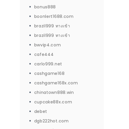
bonus888
boonlert1688.com
brazil999 ทางเข้า
brazil999 ทางเข้า
bwvip4.com
cafe444
carlo999.net
cashgame168
cashgame168x.com
chinatown888.win
cupcake88x.com
debet
dgb222hot.com