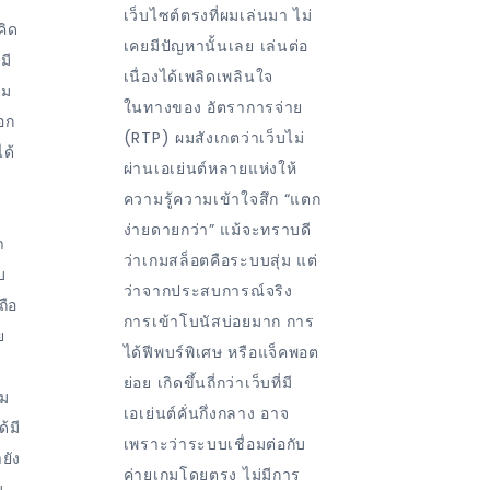
เว็บไซต์ตรงที่ผมเล่นมา ไม่
คิด
เคยมีปัญหานั้นเลย เล่นต่อ
มี
เนื่องได้เพลิดเพลินใจ
ยม
ในทางของ อัตราการจ่าย
อก
(RTP) ผมสังเกตว่าเว็บไม่
ด้
ผ่านเอเย่นต์หลายแห่งให้
ความรู้ความเข้าใจสึก “แตก
ง่ายดายกว่า” แม้จะทราบดี
า
ว่าเกมสล็อตคือระบบสุ่ม แต่
บ
ว่าจากประสบการณ์จริง
ถือ
การเข้าโบนัสบ่อยมาก การ
ย
ได้ฟีพบร์พิเศษ หรือแจ็คพอต
ย่อย เกิดขึ้นถี่กว่าเว็บที่มี
าม
เอเย่นต์คั่นกึ่งกลาง อาจ
้มี
เพราะว่าระบบเชื่อมต่อกับ
ยัง
ค่ายเกมโดยตรง ไม่มีการ
ม