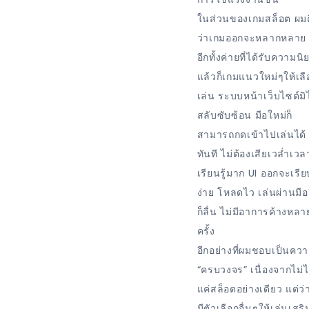
ในส่วนของเกมสล็อต ผม
ว่าเกมออกจะหลากหลาย 
อีกทั้งค่ายที่ได้รับความนิ
แล้วก็เกมแนวใหม่ๆให้เลื
เล่น ระบบหน้าเว็บไซต์มิไ
สลับซับซ้อน มือใหม่ก็
สามารถกดเข้าไปเล่นได้
ทันที ไม่ต้องเสียเวล่ำเวล
เรียนรู้มาก UI ออกจะเรีย
ง่าย โหลดไว เล่นผ่านมือ
ก็ลื่น ไม่มีอาการค้างหลา
ครั้ง
อีกอย่างที่ผมชอบเป็นคว
“ครบวงจร” เนื่องจากไม่ได
แค่สล็อตอย่างเดียว แต่ว่า
มีตัวเลือกอื่นๆให้เล่นเสริ