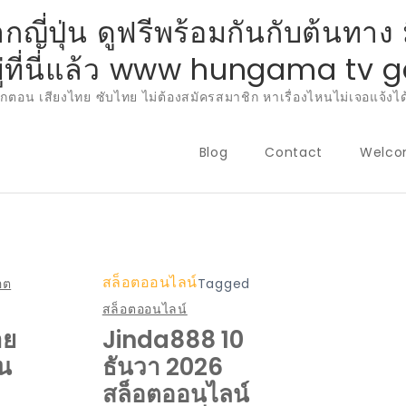
กญี่ปุ่น ดูฟรีพร้อมกันกับต้นทาง
อยู่ที่นี่แล้ว www hungama tv
ตอน เสียงไทย ซับไทย ไม่ต้องสมัครสมาชิก หาเรื่องไหนไม่เจอแจ้ง
Blog
Contact
Welcom
สล็อตออนไลน์
อต
Tagged
สล็อตออนไลน์
าย
Jinda888 10
คน
ธันวา 2026
สล็อตออนไลน์