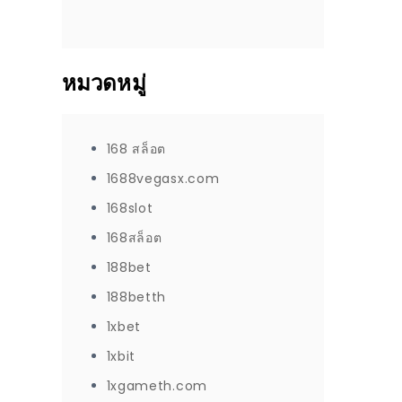
หมวดหมู่
168 สล็อต
1688vegasx.com
168slot
168สล็อต
188bet
188betth
1xbet
1xbit
1xgameth.com