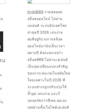
jinda888
รวมสุดยอด
อน
สล็อตออนไลน์ ไม่ผ่าน
เอเย่นต์ ระบบอัปเดตใหม่
ล่าสุดปี 2026 เล่นง่าย
ผมที่อยู่กับวงการสล็อต
ออนไลน์มานับเป็นเวลา
หลายปี ต้องบอกเลยว่า
สล็อต888 ไม่ผ่านเอเย่นต์
ได้
เป็นจุดเปลี่ยนแปลงสำคัญ
ของการเล่นเกมในสมัยใหม่
ใน
โดยเฉพาะในปี 2026 ที่
ระบบต่างๆถูกปรับปรุงให้
าม
ล้ำยุค เล่นง่าย และก็
ปลอดภัยกว่าที่เคย ผมเอง
์ม
เคยผ่านทั้งเว็บไซต์เอเย่นต์