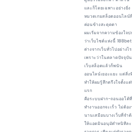
และก็โดยเฉพาะอย่างยิ่ง
หมวดเกมสล็อตออนไลน์ที
ค่อนข้างสะดุดตา
ผมเริ่มจากความข้องใจปก
ว่าเว็บไซต์แห่งนี้ 188be
ต่างจากเว็บทั่วไปอย่างไร
เพราะว่าในตลาดปัจจุบันน
เว็บสล็อตแล้วก็พนัน
ออนไลน์เยอะแยะ แต่สิ่งที
ทำให้ผมรู้สึกตรึงใจตั้งแต่
แรก
คือระบบฝาก-ถอนออโต้ที
ทำงานออกจะเร็ว ไม่ต้อง
นานเสมือนบางเว็บที่จำต
ให้แอดมินอนุมัตำหนิทีละ
รายการ เพียงแค่ทำราย