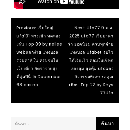
แนะแนว
Previous:
เว็บใหญ่
Next:
Ufa77 9 ม.ค.
ufa191 ทางเข้า ทดลอง
2025 ufa77 เว็บบาคา
เรื่อง
เล่น Top 89 by Kellee
ร่า ยอดนิยม ครบทุกค่าย
webแตกง่าย แทงบอล
แทงบอล Ufabet จบไว
รวมคาสิโน ครบจบใน
ได้เงินเร็ว คอมโบเซ็ทก
เว็บเดียว อัตราจ่ายสูง
ล่องสุ่ม สุดคุ้ม ufabet
ที่สุดปีนี้ 15 December
กิจกรรมพิเศษ รอคุณ
68 casino
เพียบ Top 22 by Rhys
77Ufa
ค้นหา
สำหรับ: