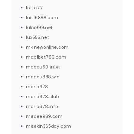
lotto77
luis16888.com
luke999.net
lux555.net
m4newonline.com
mac1bet789.com
macau69 สมัคร
macau888.win
mario678
mario678.club
mario678.info
medee989.com
meekin365day.com