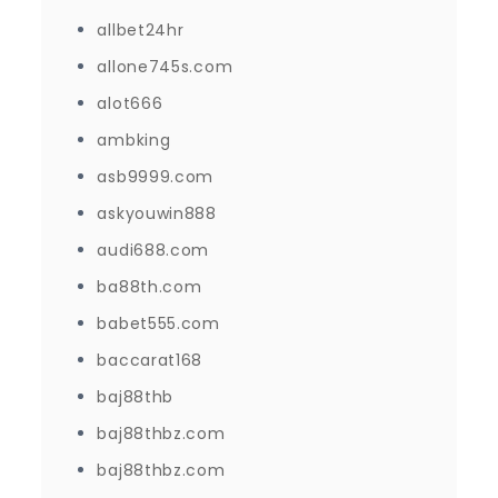
allbet24hr
allone745s.com
alot666
ambking
asb9999.com
askyouwin888
audi688.com
ba88th.com
babet555.com
baccarat168
baj88thb
baj88thbz.com
baj88thbz.com