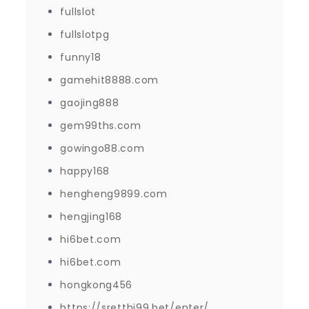
fullslot
fullslotpg
funny18
gamehit8888.com
gaojing888
gem99ths.com
gowingo88.com
happy168
hengheng9899.com
hengjing168
hi6bet.com
hi6bet.com
hongkong456
https://sretthi99.bet/enter/