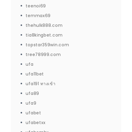
teenoi69
temmax69
thehulk888.com
tia8kingbet.com
topstar359win.com
tree78999.com
ufa
ufa11bet
ufa191 ทางเข้า
ufa89
ufa9
ufabet
ufabetxx