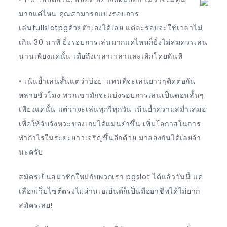
มากแค่ไหน คุณสามารถแบ่งรอบการ
เล่นfullslotpgด้วยตัวเองได้เลย แต่ละรอบจะใช้เวลาไม่
เกิน 30 นาที ยิ่งรอบการเล่นมากแค่ไหนก็ยิ่งไม่สมควรเล่น
นานเพียงแค่นั้น เมื่อถึงเวลาเวลาและเลิกโดยทันที
• เน้นย้ำเล่นสั้นแต่ว่าบ่อย: แทนที่จะเล่นยาวๆติดต่อกัน
หลายชั่วโมง พวกเขามักจะแบ่งรอบการเล่นเป็นตอนสั้นๆ
เพียงแค่นั้น แต่ว่าจะเล่นทุกวี่ทุกวัน เน้นย้ำความสม่ำเสมอ
เพื่อให้จับจังหวะของเกมได้แม่นยำขึ้น เพิ่มโอกาสในการ
ทำกำไรในระยะยาวเจริญขึ้นอีกด้วย มาลองกันได้เลยจ้า
นะครับ
สมัครเป็นสมาชิกใหม่กับพวกเรา pgslot ได้แล้ววันนี้ แค่
เลือกเว็บไซต์ตรงไม่ผ่านเอเย่นต์ก็เป็นมืออาชีพได้ไม่ยาก
สมัครเลย!