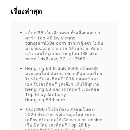
เรื่องล่าสุด
สล็อต168 เว็บเดียวครบ ทั้งสล็อตและบา
คาร่า Top 48 by Sienna
tangtem168e.com ฝากมาคุ้มค่า ไม่กิน
มาม่าแน่นอน จ่ายตรง กี่ล้านก็จ่าย คัดมา
แล้ว เล่นได้ทุกเกม tangtem168 ห้าม
พลาด โปรดีรออยู่ 27 JUL 2569
Hengjing168 12 July 2569 สล็อต168
หวยออนไลน์ อัตราจ่ายมากที่สุด ของไทย
โปรโมชั่นเครดิตฟรี 100% กล่องสุ่มเฮง
เฮง รับเครดิตฟรี ยูสเดียว เล่นได้ทุกเกม
hengjing168 แจก เครดิตฟรี เยอะที่สุด
Top 61 by Anthony
Hengjing168d.com
สล็อต888 เว็บไซต์ตรง สล็อตเว็บตรง
2026 ประสบการณ์เล่นยุคใหม่ ระบบ
เสถียร พร้อมเกมให้เลือกมากมาย casino
เว็บเปิดใหม่ เครดิตฟรี Top 26 by