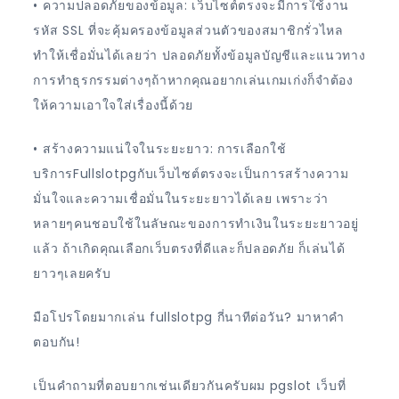
• ความปลอดภัยของข้อมูล: เว็บไซต์ตรงจะมีการใช้งาน
รหัส SSL ที่จะคุ้มครองข้อมูลส่วนตัวของสมาชิกรั่วไหล
ทำให้เชื่อมั่นได้เลยว่า ปลอดภัยทั้งข้อมูลบัญชีและแนวทาง
การทำธุรกรรมต่างๆถ้าหากคุณอยากเล่นเกมเก่งก็จำต้อง
ให้ความเอาใจใส่เรื่องนี้ด้วย
• สร้างความแน่ใจในระยะยาว: การเลือกใช้
บริการFullslotpgกับเว็บไซต์ตรงจะเป็นการสร้างความ
มั่นใจและความเชื่อมั่นในระยะยาวได้เลย เพราะว่า
หลายๆคนชอบใช้ในลัษณะของการทำเงินในระยะยาวอยู่
แล้ว ถ้าเกิดคุณเลือกเว็บตรงที่ดีและก็ปลอดภัย ก็เล่นได้
ยาวๆเลยครับ
มือโปรโดยมากเล่น fullslotpg กี่นาทีต่อวัน? มาหาคำ
ตอบกัน!
เป็นคำถามที่ตอบยากเช่นเดียวกันครับผม pgslot เว็บที่