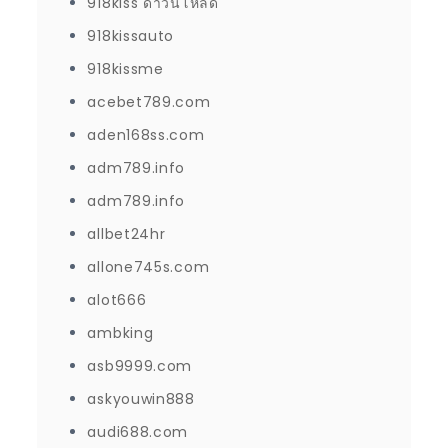
918kiss ดาวน์โหลด
918kissauto
918kissme
acebet789.com
aden168ss.com
adm789.info
adm789.info
allbet24hr
allone745s.com
alot666
ambking
asb9999.com
askyouwin888
audi688.com