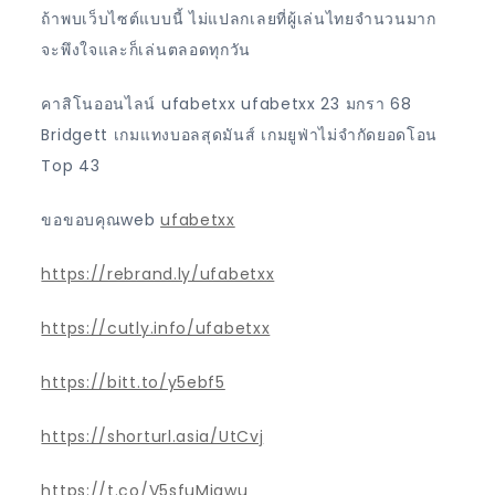
ถ้าพบเว็บไซต์แบบนี้ ไม่แปลกเลยที่ผู้เล่นไทยจำนวนมาก
จะพึงใจและก็เล่นตลอดทุกวัน
คาสิโนออนไลน์ ufabetxx ufabetxx 23 มกรา 68
Bridgett เกมแทงบอลสุดมันส์ เกมยูฟ่าไม่จำกัดยอดโอน
Top 43
ขอขอบคุณweb
ufabetxx
https://rebrand.ly/ufabetxx
https://cutly.info/ufabetxx
https://bitt.to/y5ebf5
https://shorturl.asia/UtCvj
https://t.co/V5sfuMiawu