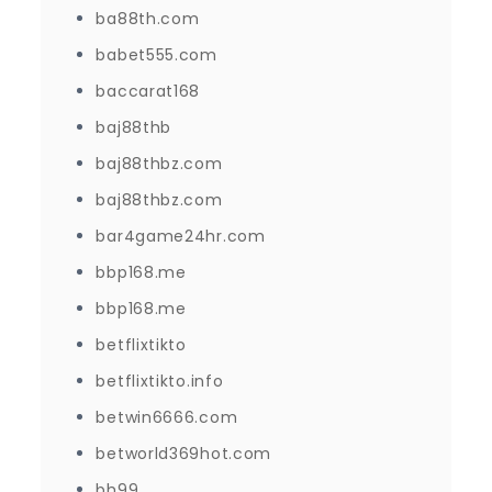
ba88th.com
babet555.com
baccarat168
baj88thb
baj88thbz.com
baj88thbz.com
bar4game24hr.com
bbp168.me
bbp168.me
betflixtikto
betflixtikto.info
betwin6666.com
betworld369hot.com
bh99