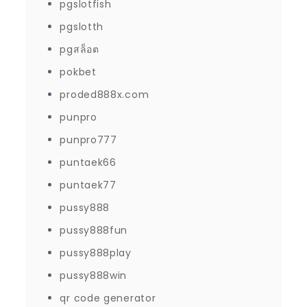
pgslotfish
pgslotth
pgสล็อต
pokbet
proded888x.com
punpro
punpro777
puntaek66
puntaek77
pussy888
pussy888fun
pussy888play
pussy888win
qr code generator