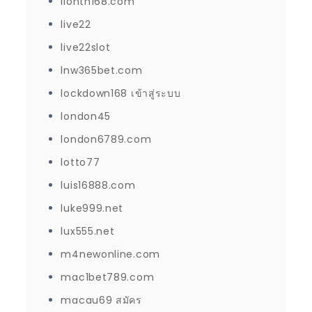
lionth168.com
live22
live22slot
lnw365bet.com
lockdown168 เข้าสู่ระบบ
london45
london6789.com
lotto77
luis16888.com
luke999.net
lux555.net
m4newonline.com
mac1bet789.com
macau69 สมัคร