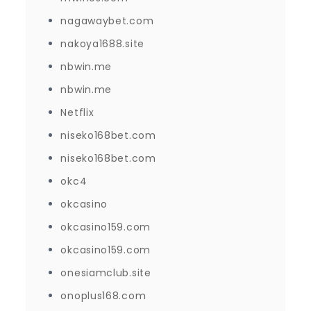
nagawaybet.com
nakoya1688.site
nbwin.me
nbwin.me
Netflix
niseko168bet.com
niseko168bet.com
okc4
okcasino
okcasino159.com
okcasino159.com
onesiamclub.site
onoplus168.com