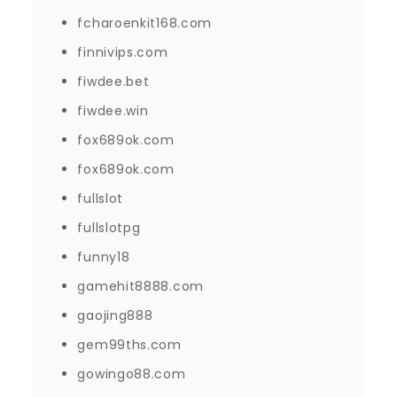
fcharoenkit168.com
finnivips.com
fiwdee.bet
fiwdee.win
fox689ok.com
fox689ok.com
fullslot
fullslotpg
funny18
gamehit8888.com
gaojing888
gem99ths.com
gowingo88.com