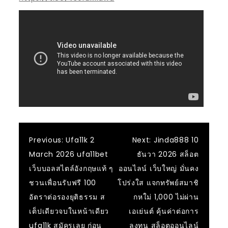
แนะแนว
Previous:
Ufa11k 2
Next:
Jinda888 10
March 2026 ufa11bet
ธันวา 2026 สล็อต
เรื่อง
เว็บบอลสไตล์อังกฤษแท้ ๆ
ออนไลน์ เว็บใหญ่ มั่นคง
ชวนเพื่อนรับฟรี 100
โปร่งใส แจกทรัพย์สมาชิ
อัตราต่อรองยุติธรรม ส
กหใม่ 1,000 ไม่ผ่าน
เต็ปเดียวจบในหน้าเดียว
เอเย่นต์ คุ้นค่าต่อการ
ufa11k สมัครเลย ก่อน
ลงทุน สล็อตออนไลน์