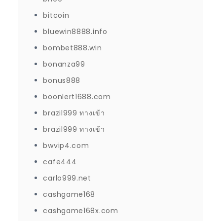
bitcoin
bluewin8888.info
bombet888.win
bonanza99
bonus888
boonlert1688.com
brazil999 ทางเข้า
brazil999 ทางเข้า
bwvip4.com
cafe444
carlo999.net
cashgame168
cashgame168x.com