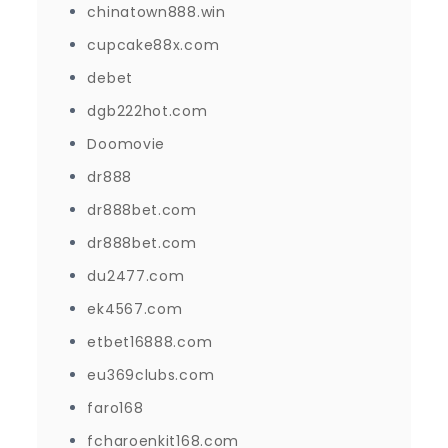
chinatown888.win
cupcake88x.com
debet
dgb222hot.com
Doomovie
dr888
dr888bet.com
dr888bet.com
du2477.com
ek4567.com
etbet16888.com
eu369clubs.com
faro168
fcharoenkit168.com