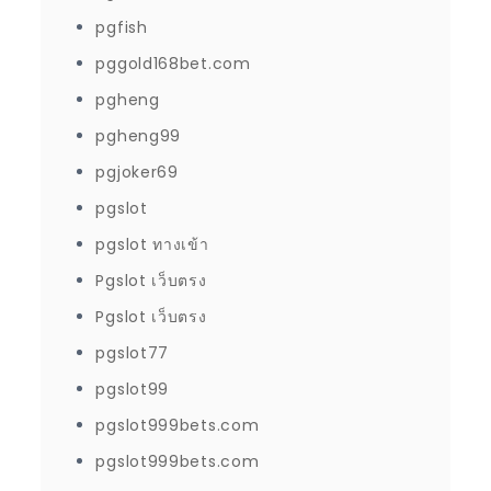
pgfish
pggold168bet.com
pgheng
pgheng99
pgjoker69
pgslot
pgslot ทางเข้า
Pgslot เว็บตรง
Pgslot เว็บตรง
pgslot77
pgslot99
pgslot999bets.com
pgslot999bets.com