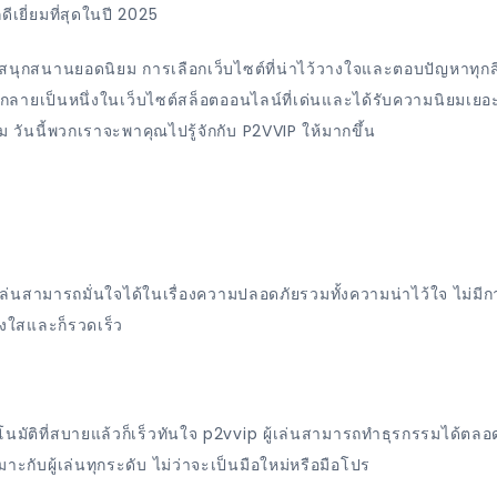
ีเยี่ยมที่สุดในปี 2025
ุกสนานยอดนิยม การเลือกเว็บไซต์ที่น่าไว้วางใจและตอบปัญหาทุกสิ่ง
้กลายเป็นหนึ่งในเว็บไซต์สล็อตออนไลน์ที่เด่นและได้รับความนิยมเยอะท
ยม วันนี้พวกเราจะพาคุณไปรู้จักกับ P2VVIP ให้มากขึ้น
เล่นสามารถมั่นใจได้ในเรื่องความปลอดภัยรวมทั้งความน่าไว้ใจ ไม่มีก
ร่งใสและก็รวดเร็ว
ัตโนมัติที่สบายแล้วก็เร็วทันใจ p2vvip ผู้เล่นสามารถทำธุรกรรมได้ตลอด
าะกับผู้เล่นทุกระดับ ไม่ว่าจะเป็นมือใหม่หรือมือโปร