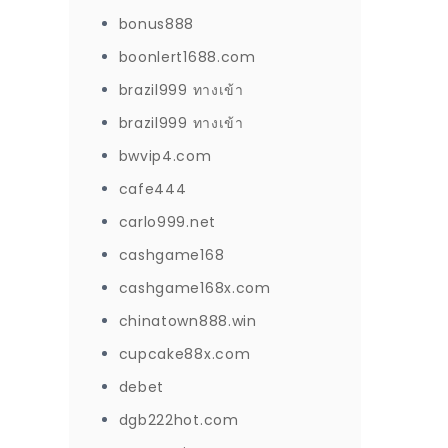
bonus888
boonlert1688.com
brazil999 ทางเข้า
brazil999 ทางเข้า
bwvip4.com
cafe444
carlo999.net
cashgame168
cashgame168x.com
chinatown888.win
cupcake88x.com
debet
dgb222hot.com