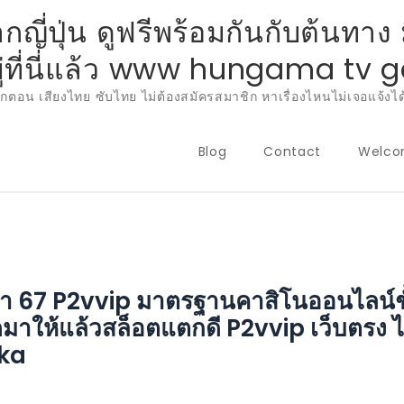
กญี่ปุ่น ดูฟรีพร้อมกันกับต้นทาง
อยู่ที่นี่แล้ว www hungama tv
ตอน เสียงไทย ซับไทย ไม่ต้องสมัครสมาชิก หาเรื่องไหนไม่เจอแจ้ง
Blog
Contact
Welcom
า 67 P2vvip มาตรฐานคาสิโนออนไลน์ชั
ดมาให้แล้วสล็อตแตกดี P2vvip เว็บตรง ไ
ika