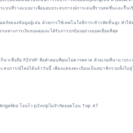
็ระบบที่วางแบบมาเพื่อมอบประสบการณ์การเล่นที่ราบสดชื่นและรื้นเร
ภัยของข้อมูลผู้เล่น ด้วยการใช้เทคโนโลยีการเข้ารหัสขั้นสูง ทำให้
กรรมทางการเงินของคุณจะได้รับการปกป้องอย่างยอดเยี่ยมที่สุด
็น่าเชื่อถือ P2VVIP คือคำตอบที่คุณไม่ควรพลาด ด้วยเกมที่นานาประ
ประสบการณ์ใหม่ได้แล้ววันนี้ เพียงแต่ลงทะเบียนเป็นสมาชิกรวมทั้งไปสู
้
 Angelika โอนไว p2vvipไม่จำกัดยอดโอน Top 47