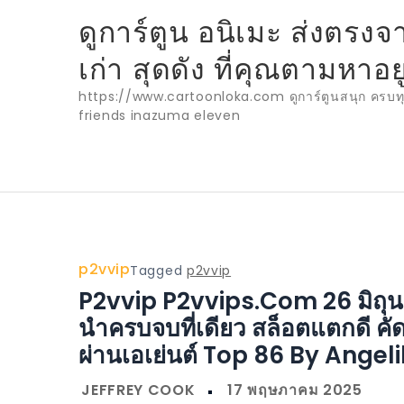
Skip
ดูการ์ตูน อนิเมะ ส่งตรงจา
to
เก่า สุดดัง ที่คุณตามหา
content
https://www.cartoonloka.com ดูการ์ตูนสนุก ครบทุก
friends inazuma eleven
p2vvip
Tagged
p2vvip
P2vvip P2vvips.com 26 มิถุน
นำครบจบที่เดียว สล็อตแตกดี คั
ผ่านเอเย่นต์ Top 86 By Angel