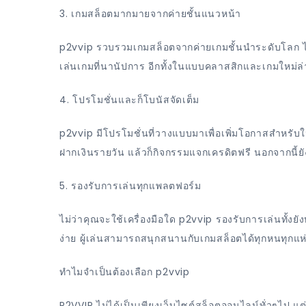
3. เกมสล็อตมากมายจากค่ายชั้นแนวหน้า
p2vvip รวบรวมเกมสล็อตจากค่ายเกมชั้นนำระดับโลก ไ
เล่นเกมที่นานัปการ อีกทั้งในแบบคลาสสิกและเกมใหม่ล่า
4. โปรโมชั่นและก็โบนัสจัดเต็ม
p2vvip มีโปรโมชั่นที่วางแบบมาเพื่อเพิ่มโอกาสสำหรับ
ฝากเงินรายวัน แล้วก็กิจกรรมแจกเครดิตฟรี นอกจากนี้ยั
5. รองรับการเล่นทุกแพลตฟอร์ม
ไม่ว่าคุณจะใช้เครื่องมือใด p2vvip รองรับการเล่นทั้ง
ง่าย ผู้เล่นสามารถสนุกสนานกับเกมสล็อตได้ทุกหนทุกแห
ทำไมจำเป็นต้องเลือก p2vvip
P2VVIP ไม่ได้เป็นเพียงเว็บไซต์สล็อตออนไลน์ทั่วๆไป แต่ย