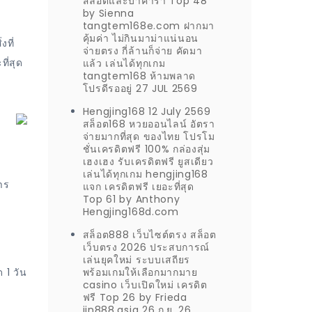
สล็อตและบาคาร่า Top 48
by Sienna
tangtem168e.com ฝากมา
คุ้มค่า ไม่กินมาม่าแน่นอน
ที่
จ่ายตรง กี่ล้านก็จ่าย คัดมา
ี่สุด
แล้ว เล่นได้ทุกเกม
tangtem168 ห้ามพลาด
โปรดีรออยู่ 27 JUL 2569
Hengjing168 12 July 2569
สล็อต168 หวยออนไลน์ อัตรา
จ่ายมากที่สุด ของไทย โปรโม
ชั่นเครดิตฟรี 100% กล่องสุ่ม
เฮงเฮง รับเครดิตฟรี ยูสเดียว
เล่นได้ทุกเกม hengjing168
าร
แจก เครดิตฟรี เยอะที่สุด
Top 61 by Anthony
Hengjing168d.com
สล็อต888 เว็บไซต์ตรง สล็อต
เว็บตรง 2026 ประสบการณ์
เล่นยุคใหม่ ระบบเสถียร
 1 วัน
พร้อมเกมให้เลือกมากมาย
casino เว็บเปิดใหม่ เครดิต
ฟรี Top 26 by Frieda
jin888.asia 26 ก.ย. 26