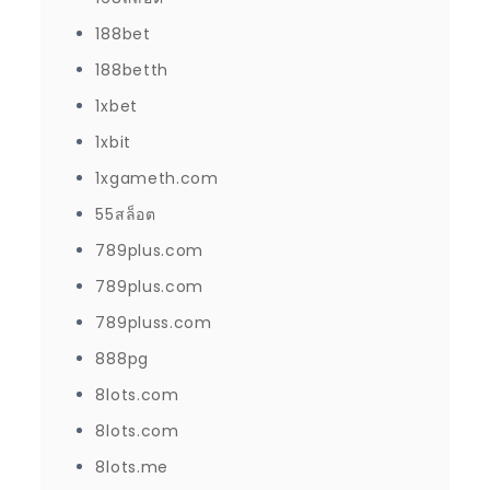
188bet
188betth
1xbet
1xbit
1xgameth.com
55สล็อต
789plus.com
789plus.com
789pluss.com
888pg
8lots.com
8lots.com
8lots.me