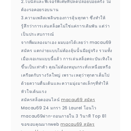
2.โบนัสและฟีเจอร์พิเศษที่ปลดปล่อยบ่อยครั้ง ไม่
ต้องรอคอยรอบนาน
3.ความเพลิดเพลินของการลุ้นทุกตา ซึ่งทำให้
รู้สึกว่าการเล่นสล็อตไม่ใช่แค่การเดิมพัน แต่ว่า
เป็นประสบการณ์
จากที่ผมลองมาเอง ผมบอกได้เลยว่า macau69
สมัคร แตกง่ายแบบไม่ต้องลุ้นนั้นมีอยู่จริง รวมทั้ง
เมื่อเจอเกมแบบนี้แล้ว การเล่นสล็อตจะบันเทิงใจ
ขึ้นเป็นเท่าตัว คุณไม่ต้องหมุนกระทั่งเหนื่อยหรือ
เครียดกับรางวัลใหญ่ เพราะเหตุว่าทุกตาเต็มไป
ด้วยความตื่นเต้นและความมุ่งมาดเล็กๆที่ทำให้
หัวใจเต้นแรง
สมัครสล็อตออนไลน์
macau69 สมัคร
Macau69 24 มกรา 26 Laurel โอนไว
macau69ฝาก-ถอนภายใน 3 วินาที Top 81
ขอขอบคุณมากweb
macau69 สมัคร