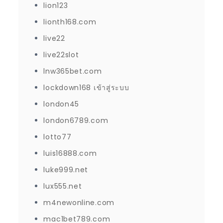
lion123
lionth168.com
live22
live22slot
lnw365bet.com
lockdown168 เข้าสู่ระบบ
london45
london6789.com
lotto77
luis16888.com
luke999.net
lux555.net
m4newonline.com
mac1bet789.com