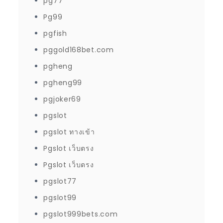
pg77
Pg99
pgfish
pggold168bet.com
pgheng
pgheng99
pgjoker69
pgslot
pgslot ทางเข้า
Pgslot เว็บตรง
Pgslot เว็บตรง
pgslot77
pgslot99
pgslot999bets.com