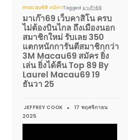
macau69 สมัคร
Tagged
มาเก๊า69
มาเก๊า69 เว็บคาสิโน ครบ
ไม่ต้องบินไกล ถึงเมืองนอก
สมาชิกใหม่ รับเลย 350
แตกหนักการันตีสมาชิกกว่า
3M Macau69 สมัคร ยิ่ง
เล่น ยิ่งได้คืน Top 89 By
Laurel Macau69 19
ธันวา 25