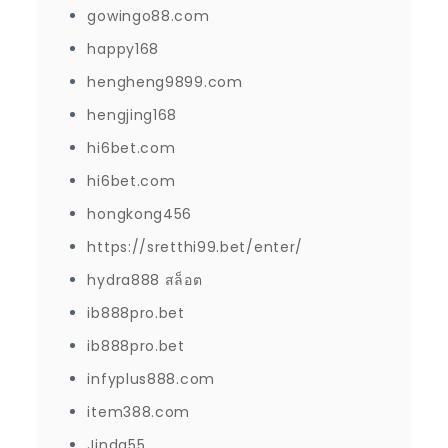
gowingo88.com
happy168
hengheng9899.com
hengjing168
hi6bet.com
hi6bet.com
hongkong456
https://sretthi99.bet/enter/
hydra888 สล็อต
ib888pro.bet
ib888pro.bet
infyplus888.com
item388.com
Jinda55