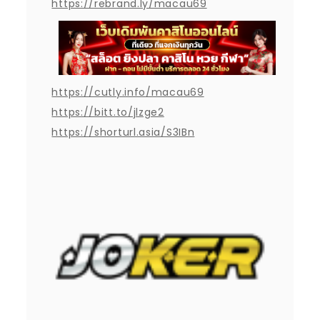
https://rebrand.ly/macau69
https://cutly.info/macau69
https://bitt.to/jlzge2
https://shorturl.asia/S3IBn