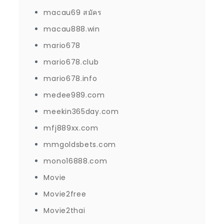
macau69 สมัคร
macau888.win
mario678
mario678.club
mario678.info
medee989.com
meekin365day.com
mfj889xx.com
mmgoldsbets.com
mono16888.com
Movie
Movie2free
Movie2thai