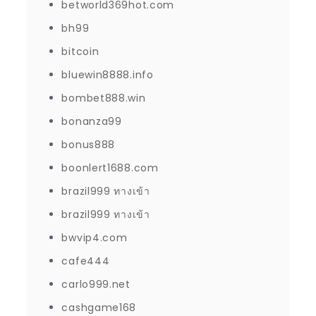
betworld369hot.com
bh99
bitcoin
bluewin8888.info
bombet888.win
bonanza99
bonus888
boonlert1688.com
brazil999 ทางเข้า
brazil999 ทางเข้า
bwvip4.com
cafe444
carlo999.net
cashgame168