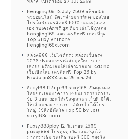
พลาด โปรดีรออยู่ 27 JUL 2569
Hengjing168 12 July 2569 สล็อต168
หวยออนไลน์ อัตราจ่ายมากที่สุด ของไทย
โปรโมชั่นเครดิตฟรี 100% กล่องสุ่มเฮง
เฮง รับเครดิตฟรี ยูสเดียว เล่นได้ทุกเกม
hengjing168 แจก เครดิตฟรี เยอะที่สุด
Top 61 by Anthony
Hengjing168d.com
สล็อต888 เว็บไซต์ตรง สล็อตเว็บตรง
2026 ประสบการณ์เล่นยุคใหม่ ระบบ
เสถียร พร้อมเกมให้เลือกมากมาย casino
เว็บเปิดใหม่ เครดิตฟรี Top 26 by
Frieda jin888.asia 26 ก.ย. 26
Sexy168 11 Sep 69 sexy168 เปิดมุมมอง
ใหม่ของเกมบาคาร่า เซียนบาคาร่าตัวจริง
รับ 3 แสน ถอนได้จริงทุกเวลา เว็บดี มีโต๊ะ
ให้เลือกเยอะ บาคาร่า สมัครไว ได้โปร
ใหญ่ ใช้สิทธิ์ทันใจ Top 58 by Jett
sexy168c.com
Pussy888play 12 กันยายน 2569
pussy888 โปรคุ้มทุกวัน เล่นสนุกได้
มากกว่าเดิม วันเกิด รับฟรี 300 สมจริง