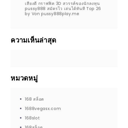
เสียงดี กราฟฟิค 3D สวรรค์ของนักลงทุน
pussy888 สมัครไว เล่นได้ทันที Top 26
by Von pussy888play.me
ความเห็นล่าสุด
หมวดหมู่
168 สล็อต
1688vegasx.com
168slot
168สล็อต