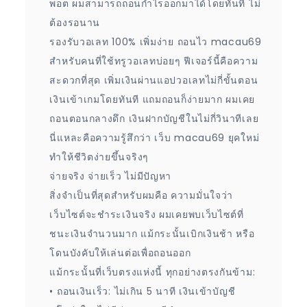
พอต ผมสามารถถอนกำไรออกมาได้โดยทันที ไม่
ต้องรอนาน
รองรับวอเลท 100% เพิ่มง่าย ถอนไว macau69
สำหรับคนที่ใช้ทรูวอเลทบ่อยๆ ฟีเจอร์นี้คือความ
สะดวกที่สุด เพิ่มเงินผ่านแอปวอเลทไม่กี่ขั้นตอน
เงินเข้าเกมโดยทันที แถมถอนก็ง่ายมาก ผมเคย
ถอนตอนกลางดึก เงินฝากบัญชีในไม่กี่วินาทีเลย
นี่แหละคือความรู้สึกว่า เว็บ macau69 ยุคใหม่
ทำให้ชีวิตง่ายขึ้นจริงๆ
จ่ายจริง จ่ายเร็ว ไม่มีปัญหา
สิ่งจำเป็นที่สุดสำหรับผมคือ ความมั่นใจว่า
เว็บไซต์จะชำระเงินจริง ผมเคยพบเว็บไซต์ที่
ชนะเงินจำนวนมาก แม้กระนั้นเบิกเงินช้า หรือ
โดนบังคับให้เล่นต่อเพื่อถอนออก
แม้กระนั้นที่เว็บตรงแห่งนี้ ทุกอย่างตรงกันข้าม:
• ถอนเงินเร็ว: ไม่เกิน 5 นาที เงินเข้าบัญชี