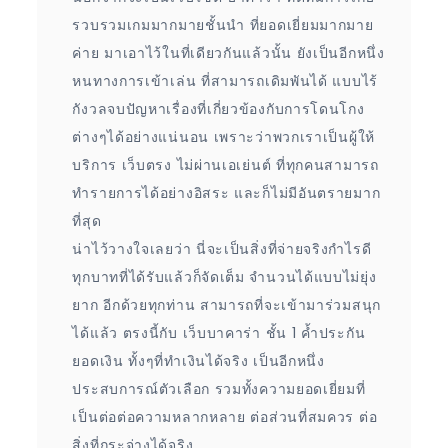
รวบรวมเกมมากมายชั้นนำ ที่ยอดเยี่ยมมากมาย
ค่าย มาเอาไว้ในที่เดียวกันแล้วนั้น ยังเป็นอีกหนึ่ง
หนทางการเข้าเล่น ที่สามารถเดิมพันได้ แบบไร้
กังวลจบปัญหาเรื่องที่เกี่ยวข้องกับการโดนโกง
ต่างๆได้อย่างแน่นอน เพราะว่าพวกเราเป็นผู้ให้
บริการ เว็บตรง ไม่ผ่านเอเย่นต์ ที่ทุกคนสามารถ
ทำรายการได้อย่างอิสระ และก็ไม่มีอันตรายมาก
ที่สุด
น่าไว้วางใจเลยว่า นี่จะเป็นสิ่งที่จ่ายจริงกำไรดี
ทุกบาทที่ได้รับแล้วก็จัดเต็ม จำนวนได้แบบไม่ยุ่ง
ยาก อีกด้วยทุกท่าน สามารถที่จะเข้ามาร่วมสนุก
ได้แล้ว ตรงนี้กับ เว็บบาคาร่า ชั้น 1 ค้ำประกัน
ยอดเงิน ทั้งๆที่ทำเงินได้จริง เป็นอีกหนึ่ง
ประสบการณ์ตัวเลือก รวมทั้งความยอดเยี่ยมที่
เป็นต่อต่อความหลากหลาย ต่อส่วนที่สมควร ต่อ
สิ่งที่กระจ่างได้จริง