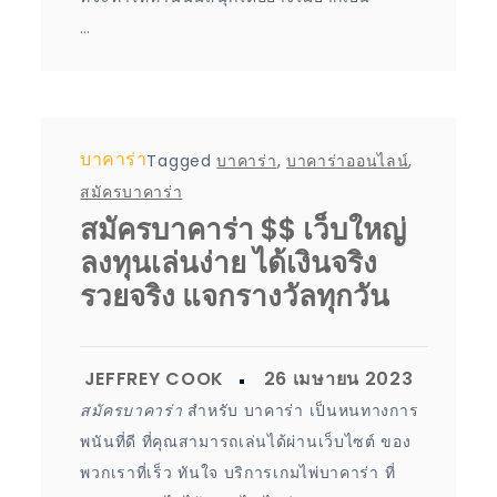
…
บาคาร่า
Tagged
บาคาร่า
,
บาคาร่าออนไลน์
,
สมัครบาคาร่า
สมัครบาคาร่า $$ เว็บใหญ่
ลงทุนเล่นง่าย ได้เงินจริง
รวยจริง แจกรางวัลทุกวัน
สมัครบาคาร่า
สำหรับ บาคาร่า เป็นหนทางการ
พนันที่ดี ที่คุณสามารถเล่นได้ผ่านเว็บไซต์ ของ
พวกเราที่เร็ว ทันใจ บริการเกมไพ่บาคาร่า ที่