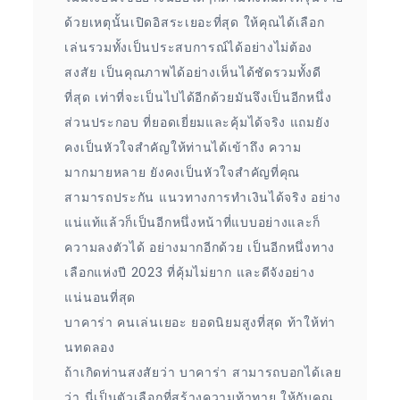
ด้วยเหตุนั้นเปิดอิสระเยอะที่สุด ให้คุณได้เลือก
เล่นรวมทั้งเป็นประสบการณ์ได้อย่างไม่ต้อง
สงสัย เป็นคุณภาพได้อย่างเห็นได้ชัดรวมทั้งดี
ที่สุด เท่าที่จะเป็นไปได้อีกด้วยมันจึงเป็นอีกหนึ่ง
ส่วนประกอบ ที่ยอดเยี่ยมและคุ้มได้จริง แถมยัง
คงเป็นหัวใจสำคัญให้ท่านได้เข้าถึง ความ
มากมายหลาย ยังคงเป็นหัวใจสำคัญที่คุณ
สามารถประกัน แนวทางการทำเงินได้จริง อย่าง
แน่แท้แล้วก็เป็นอีกหนึ่งหน้าที่แบบอย่างและก็
ความลงตัวได้ อย่างมากอีกด้วย เป็นอีกหนึ่งทาง
เลือกแห่งปี 2023 ที่คุ้มไม่ยาก และดีจังอย่าง
แน่นอนที่สุด
บาคาร่า คนเล่นเยอะ ยอดนิยมสูงที่สุด ท้าให้ท่า
นทดลอง
ถ้าเกิดท่านสงสัยว่า บาคาร่า สามารถบอกได้เลย
ว่า นี่เป็นตัวเลือกที่สร้างความท้าทาย ให้กับคุณ