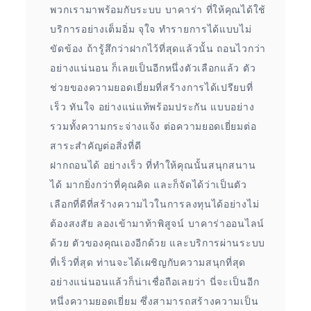
พวกเรามาพร้อมกับระบบ บาคาร่า ที่ให้คุณได้ใช้
บริการอย่างเต็มอิ่ม จุใจ ทำรายการได้แบบไม่
ขัดข้อง ถ้ารู้สึกว่าฝากไว้ที่สุดแล้วนั้น ถอนไวกว่า
อย่างแน่นอน ก็เลยเป็นอีกหนึ่งตัวเลือกแล้ว ตัว
ช่วยของความยอดเยี่ยมที่สร้างการได้เปรียบที่
เร็ว ทันใจ อย่างแน่แท้พร้อมประกัน แบบอย่าง
รวมทั้งความกระจ่างแจ้ง ต่อความยอดเยี่ยมต่อ
สาระสำคัญต่อสิ่งที่ดี
ฝากถอนได้ อย่างเร็ว ที่ทำให้คุณนั้นสนุกสนาน
ได้ มากยิ่งกว่าที่คุณคิด และก็จัดได้ว่าเป็นตัว
เลือกที่ดีที่สร้างความไวในการลงทุนได้อย่างไม่
ต้องสงสัย ลองเข้ามาท้าพิสูจน์ บาคาร่าออนไลน์
ด้วย ตัวของคุณเองอีกด้วย และบริการผ่านระบบ
ที่เร็วที่สุด ท่านจะได้เผชิญกับความสนุกที่สุด
อย่างแน่นอนแล้วก็น่าเชื่อถือเลยว่า นี่จะเป็นอีก
หนึ่งความยอดเยี่ยม ซึ่งสามารถสร้างความเป็น