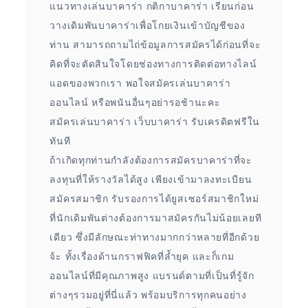
แนวทางเล่นบาคาร่า กติกาบาคาร่า เรียนก่อน
วางเดิมพันบาคาร่าเพื่อโกยเงินเข้าบัญชีของ
ท่าน สามารถถามไถ่ข้อมูลการสมัครได้ก่อนที่จะ
คิดที่จะตัดสินใจโดยช่องทางการติดต่อทางไลน์
แอดของพวกเรา พอใจสมัครเล่นบาคาร่า
ออนไลน์ หรือพนันอื่นๆอย่ารอช้านะคะ
สมัครเล่นบาคาร่า เว็บบาคาร่า รับเครดิตฟรีใน
ทันที
ถ้าเกิดทุกท่านกำลังต้องการสมัครบาคาร่าที่จะ
ลงทุนที่ให้รางวัลได้สูง เพียงเข้ามาลงทะเบียน
สมัครสมาชิก รับรองการได้ยูสเซอร์สมาชิกใหม่
ที่นักเดิมพันต่างต้องการมาสมัครกันไม่น้อยเลยที
เดียว ซึ่งมีลักษณะท่าทางมากกว่าหลายที่อีกด้วย
จ้ะ ทั้งเรื่องด้านกราฟฟิคที่ล้ำยุค และก็เกม
ออนไลน์ที่มีคุณภาพสูง แบรนด์ตามที่เป็นที่รู้จัก
ต่างๆรวมอยู่ที่นี่แล้ว พร้อมบริการทุกคนอย่าง