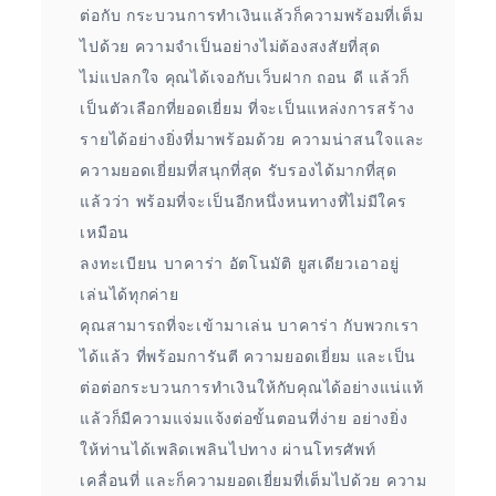
ต่อกับ กระบวนการทำเงินแล้วก็ความพร้อมที่เต็ม
ไปด้วย ความจำเป็นอย่างไม่ต้องสงสัยที่สุด
ไม่แปลกใจ คุณได้เจอกับเว็บฝาก ถอน ดี แล้วก็
เป็นตัวเลือกที่ยอดเยี่ยม ที่จะเป็นแหล่งการสร้าง
รายได้อย่างยิ่งที่มาพร้อมด้วย ความน่าสนใจและ
ความยอดเยี่ยมที่สนุกที่สุด รับรองได้มากที่สุด
แล้วว่า พร้อมที่จะเป็นอีกหนึ่งหนทางที่ไม่มีใคร
เหมือน
ลงทะเบียน บาคาร่า อัตโนมัติ ยูสเดียวเอาอยู่
เล่นได้ทุกค่าย
คุณสามารถที่จะเข้ามาเล่น บาคาร่า กับพวกเรา
ได้แล้ว ที่พร้อมการันตี ความยอดเยี่ยม และเป็น
ต่อต่อกระบวนการทำเงินให้กับคุณได้อย่างแน่แท้
แล้วก็มีความแจ่มแจ้งต่อขั้นตอนที่ง่าย อย่างยิ่ง
ให้ท่านได้เพลิดเพลินไปทาง ผ่านโทรศัพท์
เคลื่อนที่ และก็ความยอดเยี่ยมที่เต็มไปด้วย ความ