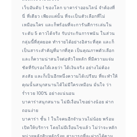
เว็บอันดับ 1 ของโลก บาคาร่าออนไลน์ จำต้องที่
นี่ ที่เดียว เพียงแค่นั้น ที่จะเป็นตัวเลือกที่ไม่
เหมือนใคร และก็พร้อมที่จะการันตีการเล่นใน
ระดับ 5 ดาวได้จริง รับประกันการพนัน ในส่วน
กลุ่มนี้ที่สุดยอด ทำรายได้อย่างอิสระที่สุด และก็
เป็นสาระสำคัญที่มากที่สุด เป็นคุณภาพตัวเลือก
และก็ความน่าสนใจต่อหัวใจหลัก ที่มีความแจ่ม
ชัดที่รับรองได้เลยว่า ได้เงินจริง อย่างไม่ต้อง
สงสัย และก็เป็นอีกหนึ่งความได้เปรียบ ที่จะทำให้
คุณนั้นสนุกสนานได้ไม่มีใครเหมือน มั่นใจ ว่า
ร่ำรวย 100% อย่างแน่นอน
บาคาร่าสนุกสนาน ไม่มีเงื่อนไขอย่างน้อย ฝาก
ถอนง่าย
บาคาร่า ชั้น 1 ในใจคนอีกจำนวนไม่น้อย พร้อม
เปิดให้บริการ โดยไม่มีเงื่อนไขแล้ว ไม่ว่าจะหลัก
หน่วยหลักสิบหลักร้อย สามารถที่จะฝากได้ตาม