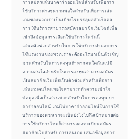
การสมัครเล่นบาคาร่าออนไลน์สำหรับเพื่อการ
ใช้บริการต่างๆความพอใจสำหรับเพื่อการเล่น
เกมของพวกเราเป็นเยี่ยงไรบรรลุผลสำเร็จต่อ
การใช้บริการสามารถสมัครสมาชิกเว็บไซต์เพื่อ
เข้าถึงข้อมูลการเลือกใช้บริการในวันนี้
เสนอตัวช่วยสำหรับในการใช้บริการคำตอบการ
ใช้แรงงานของพวกเราจะคืออะไรมาเป็นตัวเชิญ
ชวนสำหรับในการลงทุนถ้าหากคนใดกันแน่มี
ความสนใจสำหรับในการลงทุนสามารถสมัคร
เป็นสมาชิกเว็บเพื่อเป็นตัวช่วยสำหรับเพื่อการ
เล่นเกมคนไหนพอใจสามารถทำความเข้าใจ
ข้อมูลเพื่อเป็นส่วนช่วยสำหรับในการลงทุน บา
คาร่าออนไลน์ เกมไพ่บาคาร่าออนไลน์ในการใช้
บริการของพวกเราจะเป็นยังไงไปถึงเป้าหมายต่อ
การใช้บริการไหมก็สามารถลงทะเบียนสมัคร
สมาชิกเว็บสำหรับการเล่นเกม เสนอข้อมูลการ