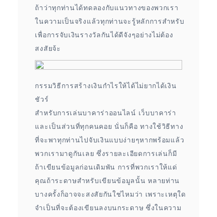
ถ้าว่าทุกท่านได้ทดลองกับแนวทางของพวกเรา
ในความเป็นจริงแล้วทุกท่านจะรู้หลักการสำหรับ
เพื่อการจับเงินรางวัลกันได้ดีจังๆอย่างไม่ต้อง
สงสัยจ้ะ
กรรมวิธีการสร้างเงินกำไรให้ได้ไม่ยากได้เงิน
ชัวร์
สำหรับการเล่นบาคาร่าออนไลน์ เว็บบาคาร่า
และเป็นส่วนที่ทุกคนคอย นั่นก็คือ ทางใช้วิธีทาง
ที่จะพาทุกท่านไปจับเงินแบบง่ายๆหากพร้อมแล้ว
พวกเรามาดูกันเลย ซึ่งรายละเอียดการเล่นก็มี
ถ้าเขียนข้อมูลก่อนเดิมพัน การที่พวกเราให้แด่
คุณถ้าระดาษสำหรับเขียนข้อมูลนั้น หลายท่าน
บางครั้งก็อาจจะสงสัยกันใช่ไหมว่า เพราะเหตุใด
จำเป็นที่จะต้องเขียนลงบนกระดาษ ซึ่งในความ