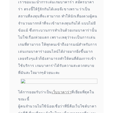
เราขอแนะนำการเล่นเกมบาคาร่า สมัครบาคา
ร่า ตรงนี้ให้รู้จักกันได้เลยจ๊ะขาเพราะว่าเป็น
สถานที่ลงทุนที่จะสามารถ ทำให้นักเสี่ยงดวงผู้คน
จำนวนมากกล้าที่จะเข้ามาลงทุนกันได้ แบบไม่มี
ข้อแม้ ซึ่งกระบวนการทำเงินด้วยเกมบาคาร่านั้น
ไม่ใช่เรื่องห่วยแตก เพราะเหตุว่าจะเป็นการเล่น
เกมที่สามารถ ให้ทุกคนเข้าถึงอารมณ์สำหรับการ
เล่นเกมบาคาร่าออนไลน์ได้ง่ายมากยิ่งขึ้นมาก
เลยจริงๆแล้วก็ยังสามารถทำให้คนที่ต้องการเข้า
ใช้บริการ เกมบาคาร่าได้รับความสะดวกสบาย
ที่มันสะใจมากๆด้วยนะคะ
ได้การยอมรับว่าเป็น
เว็บบาคาร่า
ที่เยี่ยมที่สุดใน
ขณะนี้
ผู้คนจำนวนไม่ใช้น้อยเชื่อว่าที่นี่คือเว็บไซต์บาคา