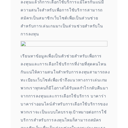
ลงทุนแล้วก็การเลือกใช้บริการแม้ใครกันแน่มี
ความสนใจสำหรับเพื่อการใช้บริการสามารถ
สมัครเป็นสมาชิกเว็บไซต์เพื่อเป็นส่วนช่วย
สำหรับการเล่นเกมมาเป็นส่วนช่วยสำหรับใน
การลงทุน
เรียนหาข้อมูลเพื่อเป็นตัวช่วยสำหรับเพื่อการ
ลงทุนและการเลือกใช้บริการที่ง่ายที่สุดคนไหน
กันแน่ให้ความสนใจสำหรับการลงทุนสามารถลง
ทะเบียนเว็บไซต์เพื่อเข้าถึงแนวทางการเล่นเกม
พวกเราทุกคนก็มีโอกาสได้รับผลกำไรกลับคืนมา
จากการลงทุนและการเลือกใช้บริการ บาคาร่า
บาคาร่าออนไลน์สำหรับการเลือกใช้บริการของ
พวกเราจะเป็นแบบใดบรรลุเป้าหมายต่อการใช้
บริการสำหรับการลงทุนไหมก็สามารถสมัคร