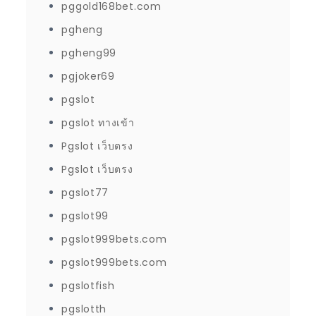
pggold168bet.com
pgheng
pgheng99
pgjoker69
pgslot
pgslot ทางเข้า
Pgslot เว็บตรง
Pgslot เว็บตรง
pgslot77
pgslot99
pgslot999bets.com
pgslot999bets.com
pgslotfish
pgslotth