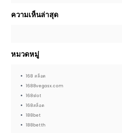
ความเห็นล่าสุด
หมวดหมู่
168 สล็อต
1688vegasx.com
168slot
168สล็อต
188bet
188betth