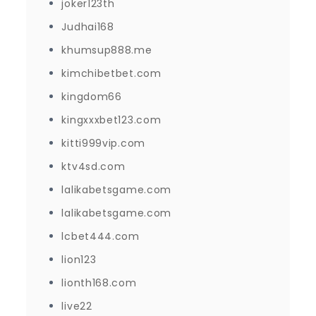
joker123th
Judhai168
khumsup888.me
kimchibetbet.com
kingdom66
kingxxxbet123.com
kitti999vip.com
ktv4sd.com
lalikabetsgame.com
lalikabetsgame.com
lcbet444.com
lion123
lionth168.com
live22