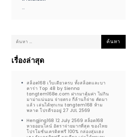
…
ค้นหา
สำหรับ:
เรื่องล่าสุด
สล็อต168 เว็บเดียวครบ ทั้งสล็อตและบา
คาร่า Top 48 by Sienna
tangtem168e.com ฝากมาคุ้มค่า ไม่กิน
มาม่าแน่นอน จ่ายตรง กี่ล้านก็จ่าย คัดมา
แล้ว เล่นได้ทุกเกม tangtem168 ห้าม
พลาด โปรดีรออยู่ 27 JUL 2569
Hengjing168 12 July 2569 สล็อต168
หวยออนไลน์ อัตราจ่ายมากที่สุด ของไทย
โปรโมชั่นเครดิตฟรี 100% กล่องสุ่มเฮง
เฮง รับเครดิตฟรี ยูสเดียว เล่นได้ทุกเกม