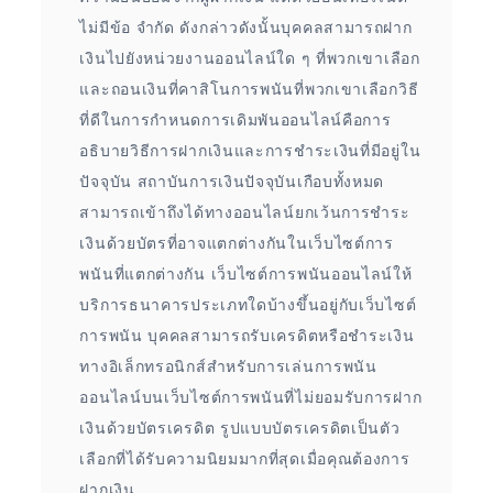
ไม่มีข้อ จำกัด ดังกล่าวดังนั้นบุคคลสามารถฝาก
เงินไปยังหน่วยงานออนไลน์ใด ๆ ที่พวกเขาเลือก
และถอนเงินที่คาสิโนการพนันที่พวกเขาเลือกวิธี
ที่ดีในการกำหนดการเดิมพันออนไลน์คือการ
อธิบายวิธีการฝากเงินและการชำระเงินที่มีอยู่ใน
ปัจจุบัน สถาบันการเงินปัจจุบันเกือบทั้งหมด
สามารถเข้าถึงได้ทางออนไลน์ยกเว้นการชำระ
เงินด้วยบัตรที่อาจแตกต่างกันในเว็บไซต์การ
พนันที่แตกต่างกัน เว็บไซต์การพนันออนไลน์ให้
บริการธนาคารประเภทใดบ้างขึ้นอยู่กับเว็บไซต์
การพนัน บุคคลสามารถรับเครดิตหรือชำระเงิน
ทางอิเล็กทรอนิกส์สำหรับการเล่นการพนัน
ออนไลน์บนเว็บไซต์การพนันที่ไม่ยอมรับการฝาก
เงินด้วยบัตรเครดิต รูปแบบบัตรเครดิตเป็นตัว
เลือกที่ได้รับความนิยมมากที่สุดเมื่อคุณต้องการ
ฝากเงิน