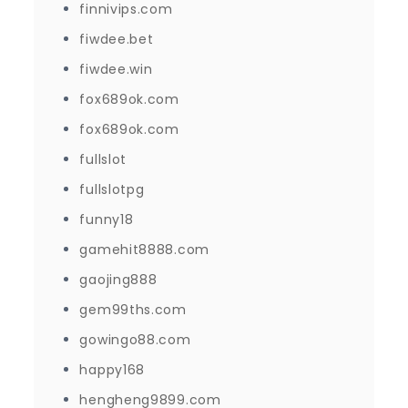
finnivips.com
fiwdee.bet
fiwdee.win
fox689ok.com
fox689ok.com
fullslot
fullslotpg
funny18
gamehit8888.com
gaojing888
gem99ths.com
gowingo88.com
happy168
hengheng9899.com