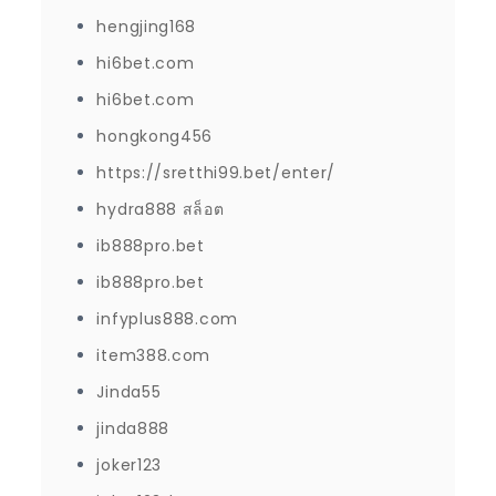
hengjing168
hi6bet.com
hi6bet.com
hongkong456
https://sretthi99.bet/enter/
hydra888 สล็อต
ib888pro.bet
ib888pro.bet
infyplus888.com
item388.com
Jinda55
jinda888
joker123