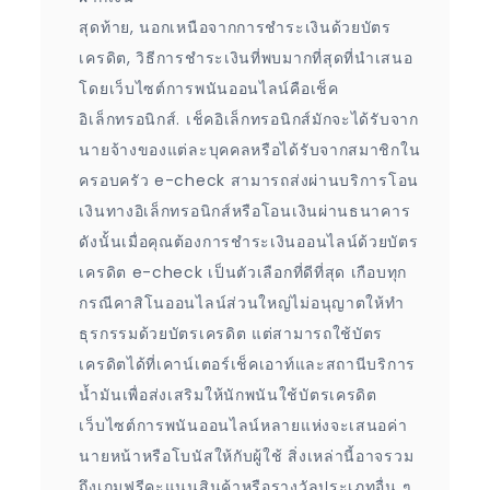
สุดท้าย, นอกเหนือจากการชำระเงินด้วยบัตร
เครดิต, วิธีการชำระเงินที่พบมากที่สุดที่นำเสนอ
โดยเว็บไซต์การพนันออนไลน์คือเช็ค
อิเล็กทรอนิกส์. เช็คอิเล็กทรอนิกส์มักจะได้รับจาก
นายจ้างของแต่ละบุคคลหรือได้รับจากสมาชิกใน
ครอบครัว e-check สามารถส่งผ่านบริการโอน
เงินทางอิเล็กทรอนิกส์หรือโอนเงินผ่านธนาคาร
ดังนั้นเมื่อคุณต้องการชำระเงินออนไลน์ด้วยบัตร
เครดิต e-check เป็นตัวเลือกที่ดีที่สุด เกือบทุก
กรณีคาสิโนออนไลน์ส่วนใหญ่ไม่อนุญาตให้ทำ
ธุรกรรมด้วยบัตรเครดิต แต่สามารถใช้บัตร
เครดิตได้ที่เคาน์เตอร์เช็คเอาท์และสถานีบริการ
น้ำมันเพื่อส่งเสริมให้นักพนันใช้บัตรเครดิต
เว็บไซต์การพนันออนไลน์หลายแห่งจะเสนอค่า
นายหน้าหรือโบนัสให้กับผู้ใช้ สิ่งเหล่านี้อาจรวม
ถึงเกมฟรีคะแนนสินค้าหรือรางวัลประเภทอื่น ๆ