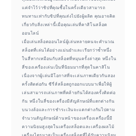
แค่จำไว้ว่าชิปที่คุณซื้อในครั้งเดียวสามารถ
ทนทานเท่ากับชิปที่คุณส่งไปยังผู้ผลิต คุณอาจคิด
เกี่ยวกับสิ่งเหล่านี้เมื่อคุณเล่นที่คาสิโนสล็อต
ออนไลน์
เมื่อเล่นสล็อตออนไลน์ผู้เล่นหลายคนจะคำนวณ
สล็อตที่เล่นได้อย่างแม่นยำและเรียกว่าซ้ำหนึ่ง
ในสี่หากเหมือนกับสล็อตที่หมุนครั้งล่าสุด หนึ่งใน
สี่ของเครื่องเล่นเป็นที่นิยมมากที่สุดในคาสิโน
เนื่องจากผู้เล่นมีโอกาสที่จะเล่นภาพเดียวกันสอง
ครั้งติดต่อกัน ซีรี่ส์สล็อตถูกออกแบบมาเพื่อให้ผู้
เล่นสามารถเล่นภาพที่คล้ายกันได้สองครั้งติดต่อ
กัน หนึ่งในสี่ของเครื่องมีสัญลักษณ์ที่แตกต่างกัน
บนวงล้อและการชำระเงินจะแตกต่างกันไปตาม
จำนวนสัญลักษณ์ด้านหน้าของเครื่องเครื่องนี้มี
ความนิยมสูงสุดในเครื่องสล็อตและเครื่องผลไม้
เครื่องไตรมาสเป็นเครื่องสล็อตที่ได้รับความนิยม