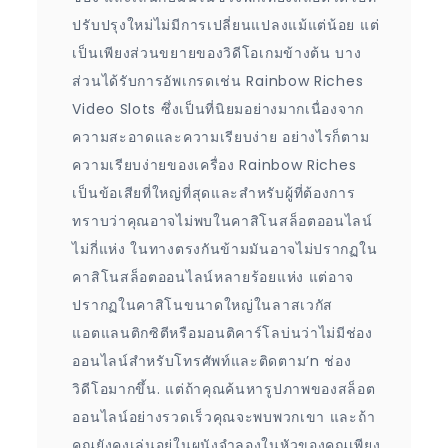
ปรับปรุงใหม่ไม่มีการเปลี่ยนแปลงแม้แต่น้อย แต่
เป็นเพียงส่วนขยายของวิดีโอเกมข้างต้น บาง
ส่วนได้รับการอัพเกรดเช่น Rainbow Riches
Video Slots ซึ่งเป็นที่นิยมอย่างมากเนื่องจาก
ความสะอาดและความเรียบง่าย อย่างไรก็ตาม
ความเรียบง่ายของเครื่อง Rainbow Riches
เป็นข้อเสียที่ใหญ่ที่สุดและสำหรับผู้ที่ต้องการ
ทราบว่าคุณอาจไม่พบในคาสิโนสล็อตออนไลน์
ไม่กี่แห่ง ในทางตรงกันข้ามมันอาจไม่ปรากฏใน
คาสิโนสล็อตออนไลน์หลายร้อยแห่ง แต่อาจ
ปรากฏในคาสิโนขนาดใหญ่ในลาสเวกัส
แอตแลนติกซิตีหรือมอนติคาร์โลบ่นว่าไม่มีช่อง
ออนไลน์สำหรับโทรศัพท์และติดตาม’n ช่อง
วิดีโอมากขึ้น. แต่ถ้าคุณค้นหารูปภาพของสล็อต
ออนไลน์อย่างรวดเร็วคุณจะพบพวกเขา และถ้า
คุณยังคงเล่นอยู่ในผนังจำลองในหัวของคุณเพียง