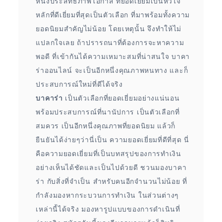
หนึ่งประสิทธิภาพโอกาส ที่ยอดเยี่ยมเป็นหัวใจ
หลักที่ดีเยี่ยมที่สุดเป็นตัวเลือก ที่มาพร้อมทั้งความ
ยอดนิยมสำคัญไม่น้อย โดยเหตุนั้น จึงทำให้ไม่
แปลกใจเลย ถ้าปรารถนาที่ต้องการจะหาความ
พอดี ที่เข้ากันได้ความเหมาะสมที่น่าสนใจ บาคา
ร่าออนไลน์ จะเป็นอีกหนึ่งคุณภาพหนทาง และก็
ประสบการณ์ใหม่ที่ดีได้จริง
บาคาร่า
เป็นตัวเลือกที่ยอดเยี่ยมอย่างแน่นอน
พร้อมประสบการณ์ที่นานัปการ เป็นตัวเลือกที่
สมควร เป็นอีกหนึ่งคุณภาพที่ยอดนิยม แล้วก็
ยืนยันได้ง่ายๆว่านี่เป็น ความยอดเยี่ยมที่ดีที่สุด นี่
คือความยอดเยี่ยมที่เป็นบทสรุปของการทำเงิน
อย่างเห็นได้ชัดและเป็นไปด้วยดี ชวนมองบาคา
ร่า กับสิ่งที่จำเป็น สำหรับคนอีกจำนวนไม่น้อย ที่
กำลังมองหากระบวนการทำเงิน ในส่วนต่างๆ
เหล่านี้ได้จริง มองหารูปแบบของการดำเนินที่