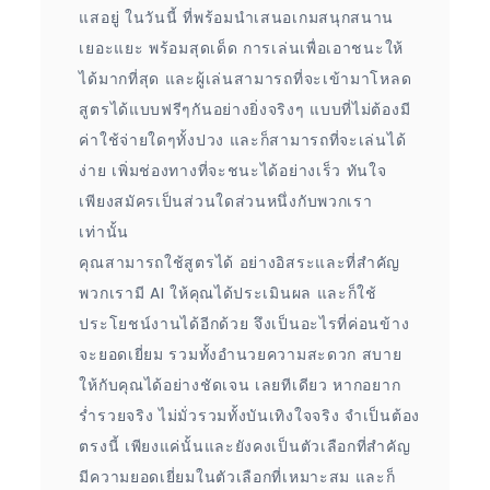
แสอยู่ ในวันนี้ ที่พร้อมนำเสนอเกมสนุกสนาน
เยอะแยะ พร้อมสุดเด็ด การเล่นเพื่อเอาชนะให้
ได้มากที่สุด และผู้เล่นสามารถที่จะเข้ามาโหลด
สูตรได้แบบฟรีๆกันอย่างยิ่งจริงๆ แบบที่ไม่ต้องมี
ค่าใช้จ่ายใดๆทั้งปวง และก็สามารถที่จะเล่นได้
ง่าย เพิ่มช่องทางที่จะชนะได้อย่างเร็ว ทันใจ
เพียงสมัครเป็นส่วนใดส่วนหนึ่งกับพวกเรา
เท่านั้น
คุณสามารถใช้สูตรได้ อย่างอิสระและที่สำคัญ
พวกเรามี AI ให้คุณได้ประเมินผล และก็ใช้
ประโยชน์งานได้อีกด้วย จึงเป็นอะไรที่ค่อนข้าง
จะยอดเยี่ยม รวมทั้งอำนวยความสะดวก สบาย
ให้กับคุณได้อย่างชัดเจน เลยทีเดียว หากอยาก
ร่ำรวยจริง ไม่มั่วรวมทั้งบันเทิงใจจริง จำเป็นต้อง
ตรงนี้ เพียงแค่นั้นและยังคงเป็นตัวเลือกที่สำคัญ
มีความยอดเยี่ยมในตัวเลือกที่เหมาะสม และก็