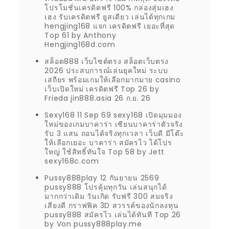
โปรโมชั่นเครดิตฟรี 100% กล่องสุ่มเฮง
เฮง รับเครดิตฟรี ยูสเดียว เล่นได้ทุกเกม
hengjing168 แจก เครดิตฟรี เยอะที่สุด
Top 61 by Anthony
Hengjing168d.com
สล็อต888 เว็บไซต์ตรง สล็อตเว็บตรง
2026 ประสบการณ์เล่นยุคใหม่ ระบบ
เสถียร พร้อมเกมให้เลือกมากมาย casino
เว็บเปิดใหม่ เครดิตฟรี Top 26 by
Frieda jin888.asia 26 ก.ย. 26
Sexy168 11 Sep 69 sexy168 เปิดมุมมอง
ใหม่ของเกมบาคาร่า เซียนบาคาร่าตัวจริง
รับ 3 แสน ถอนได้จริงทุกเวลา เว็บดี มีโต๊ะ
ให้เลือกเยอะ บาคาร่า สมัครไว ได้โปร
ใหญ่ ใช้สิทธิ์ทันใจ Top 58 by Jett
sexy168c.com
Pussy888play 12 กันยายน 2569
pussy888 โปรคุ้มทุกวัน เล่นสนุกได้
มากกว่าเดิม วันเกิด รับฟรี 300 สมจริง
เสียงดี กราฟฟิค 3D สวรรค์ของนักลงทุน
pussy888 สมัครไว เล่นได้ทันที Top 26
by Von pussy888play.me