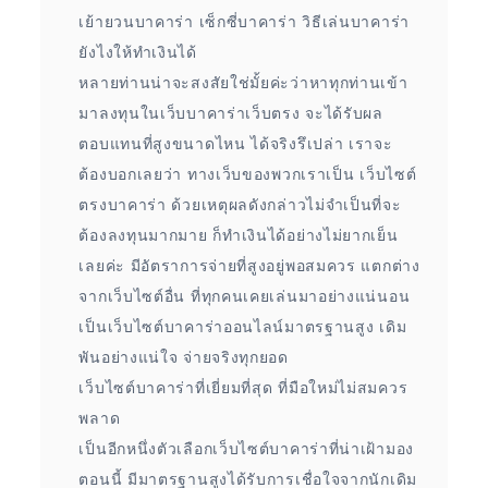
เย้ายวนบาคาร่า เซ็กซี่บาคาร่า วิธีเล่นบาคาร่า
ยังไงให้ทำเงินได้
หลายท่านน่าจะสงสัยใช่มั้ยค่ะว่าหาทุกท่านเข้า
มาลงทุนในเว็บบาคาร่าเว็บตรง จะได้รับผล
ตอบแทนที่สูงขนาดไหน ได้จริงรึเปล่า เราจะ
ต้องบอกเลยว่า ทางเว็บของพวกเราเป็น เว็บไซต์
ตรงบาคาร่า ด้วยเหตุผลดังกล่าวไม่จำเป็นที่จะ
ต้องลงทุนมากมาย ก็ทำเงินได้อย่างไม่ยากเย็น
เลยค่ะ มีอัตราการจ่ายที่สูงอยู่พอสมควร แตกต่าง
จากเว็บไซต์อื่น ที่ทุกคนเคยเล่นมาอย่างแน่นอน
เป็นเว็บไซต์บาคาร่าออนไลน์มาตรฐานสูง เดิม
พันอย่างแน่ใจ จ่ายจริงทุกยอด
เว็บไซต์บาคาร่าที่เยี่ยมที่สุด ที่มือใหม่ไม่สมควร
พลาด
เป็นอีกหนึ่งตัวเลือกเว็บไซต์บาคาร่าที่น่าเฝ้ามอง
ตอนนี้ มีมาตรฐานสูงได้รับการเชื่อใจจากนักเดิม