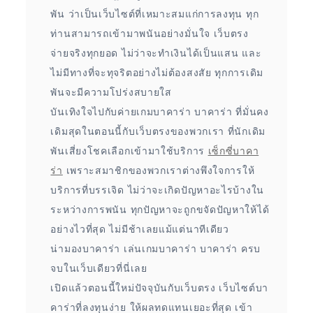
พัน ว่าเป็นเว็บไซต์ที่เหมาะสมแก่การลงทุน ทุก
ท่านสามารถเข้ามาพนันอย่างมั่นใจ เว็บตรง
จ่ายจริงทุกยอด ไม่ว่าจะทำเงินได้เป็นแสน และ
ไม่มีทางที่จะทุจริตอย่างไม่ต้องสงสัย ทุกการเดิม
พันจะมีความโปร่งสบายใส
บันเทิงใจไปกับค่ายเกมบาคาร่า บาคาร่า ที่มั่นคง
เดิมสุดในตอนนี้กับเว็บตรงของพวกเรา ที่นักเดิม
พันเสี่ยงโชคเลือกเข้ามาใช้บริการ
เซ็กซี่บาคา
ร่า
เพราะสมาชิกของพวกเราต่างพึงใจการให้
บริการที่บรรเจิด ไม่ว่าจะเกิดปัญหาอะไรบ้างใน
ระหว่างการพนัน ทุกปัญหาจะถูกขจัดปัญหาให้ได้
อย่างไวที่สุด ไม่มีช้าเลยแม้แต่นาทีเดียว
น่ามองบาคาร่า เล่นเกมบาคาร่า บาคาร่า ครบ
จบในเว็บเดียวที่นี่เลย
เปิดแล้วตอนนี้ใหม่ปัจจุบันกับเว็บตรง เว็บไซต์บา
คาร่าที่ลงทุนง่าย ให้ผลทดแทนเยอะที่สุด เข้า