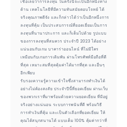
เชื่อเลยว่าการลงทุน ในครั้งนี้จะเป็นอีกหนึ่งทาง
ด้าน เทคโนโลยีที่มีความทันสมัยตอบโจทย์ ได้
จริงคุณภาพดีจัง และก็กล่าวได้ว่าเป็นอีกหนึ่งการ
ลงทุนที่คุ้ม เป็นประสบการณ์ที่ยอดเยี่ยมเป็นการ
ลงทุนที่นานาประการ และก็เต็มไปด้วย รูปแบบ
ของการลงทุนที่สมควร ประจำปี 2023 ได้อย่าง
แน่นอนกับเกม บาคาร่าออนไลน์ ที่ไม่มีใคร
เหมือนกับเกมการเดิมพัน ผ่านโทรศัพท์มือถือที่ดี
ที่สุด เหมาะสมที่สุดคุ้มค่าได้มากที่สุด และอื่นๆ
อีกเพียบ
รับรองความรู้ความเข้าใจซึ่งสามารถทำเงินได้
อย่างไม่ต้องสงสัย ประจำปีนี้ที่ยอดเยี่ยม ผ่านเว็บ
ของพวกเราที่มาพร้อมด้วยความยอดเยี่ยม ที่มีอยู่
จริงอย่างแน่นอน ระบบการพนันที่ดี พร้อมวิธี
การทำเงินที่คุ้ม และเป็นตัวเลือกที่ยอดเยี่ยม ให้
คุณได้สนุกสนานได้ แบบเต็ม 100% คุ้มค่ากว่าที่