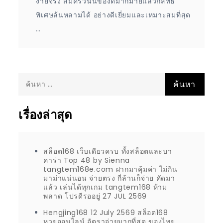
ง่ายจริง สมัครวันนี้ของดีมากมายแล้วก็สิทธิ
พิเศษล้นหลามได้ อย่างดีเยี่ยมและเหมาะสมที่สุด
…
ค้นหา
สำหรับ:
เรื่องล่าสุด
สล็อต168 เว็บเดียวครบ ทั้งสล็อตและบา
คาร่า Top 48 by Sienna
tangtem168e.com ฝากมาคุ้มค่า ไม่กิน
มาม่าแน่นอน จ่ายตรง กี่ล้านก็จ่าย คัดมา
แล้ว เล่นได้ทุกเกม tangtem168 ห้าม
พลาด โปรดีรออยู่ 27 JUL 2569
Hengjing168 12 July 2569 สล็อต168
หวยออนไลน์ อัตราจ่ายมากที่สุด ของไทย