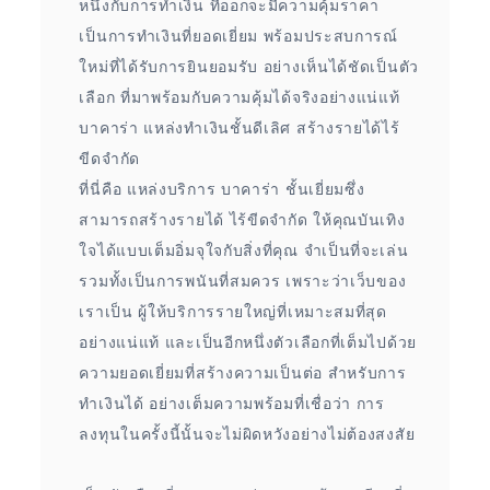
หนึ่งกับการทำเงิน ที่ออกจะมีความคุ้มราคา
เป็นการทำเงินที่ยอดเยี่ยม พร้อมประสบการณ์
ใหม่ที่ได้รับการยินยอมรับ อย่างเห็นได้ชัดเป็นตัว
เลือก ที่มาพร้อมกับความคุ้มได้จริงอย่างแน่แท้
บาคาร่า แหล่งทำเงินชั้นดีเลิศ สร้างรายได้ไร้
ขีดจำกัด
ที่นี่คือ แหล่งบริการ บาคาร่า ชั้นเยี่ยมซึ่ง
สามารถสร้างรายได้ ไร้ขีดจำกัด ให้คุณบันเทิง
ใจได้แบบเต็มอิ่มจุใจกับสิ่งที่คุณ จำเป็นที่จะเล่น
รวมทั้งเป็นการพนันที่สมควร เพราะว่าเว็บของ
เราเป็น ผู้ให้บริการรายใหญ่ที่เหมาะสมที่สุด
อย่างแน่แท้ และเป็นอีกหนึ่งตัวเลือกที่เต็มไปด้วย
ความยอดเยี่ยมที่สร้างความเป็นต่อ สำหรับการ
ทำเงินได้ อย่างเต็มความพร้อมที่เชื่อว่า การ
ลงทุนในครั้งนี้นั้นจะไม่ผิดหวังอย่างไม่ต้องสงสัย