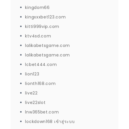
kingdom66
kingxxxbet123.com
kitti999vip.com
ktv4sd.com
lalikabetsgame.com
lalikabetsgame.com
lcbet444.com
lion123
lionth168.com
live22
live22slot
lnw365bet.com
lockdown168 เข้าสู่ระบบ