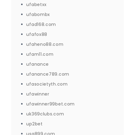
ufabetxx
ufabombx
ufad168.com
ufafox88
ufaheno88.com
ufam11.com
ufanance
ufanance789.com
ufasocietyth.com
ufawinner
ufawinner99bet.com
uk369clubs.com
up2bet
usa899.com