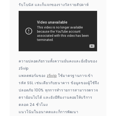
รับโบนัส และก็แจกของรางวัลรายสัปดาห์
ความปลอดภัยรวมทั้งความมั่นคงและยั่งยืนของ
z5vip
แพลตฟอร์มของ
z5vip
ใช้มาตรฐานการเข้า
รหัส SSL เช่นเดียวกับธนาคาร ข้อมูลของผู้ใช้จึง
ปลอดภัย 100% ทุกการทำรายการสามารถตรวจ
ตราย้อนไปได้ และยังมีทีมงานคอยให้บริการ
ตลอด 24 ชั่วโมง
แนวโน้มในอนาคตและก็การพัฒนา