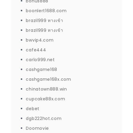
bonus888
boonlert1688.com
brazil999 ทางเข้า
brazil999 ทางเข้า
bwvip4.com
cafe444
carlo999.net
cashgame168
cashgame168x.com
chinatown888.win
cupcake88x.com
debet
dgb222hot.com
Doomovie