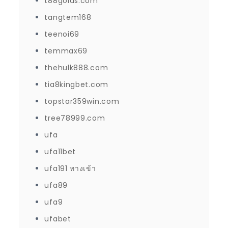
t88golds.com
tangtem168
teenoi69
temmax69
thehulk888.com
tia8kingbet.com
topstar359win.com
tree78999.com
ufa
ufa11bet
ufa191 ทางเข้า
ufa89
ufa9
ufabet