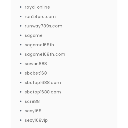
royal online
run24pro.com
runway789s.com
sagame
sagame168th
sagame168th.com
sawan888
sbobet168
sbotop1688.com
sbotop1688.com
scr888
sexy168
sexy168vip