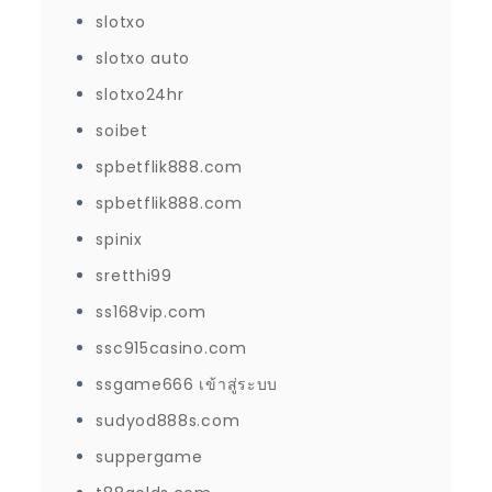
slotxo
slotxo auto
slotxo24hr
soibet
spbetflik888.com
spbetflik888.com
spinix
sretthi99
ss168vip.com
ssc915casino.com
ssgame666 เข้าสู่ระบบ
sudyod888s.com
suppergame